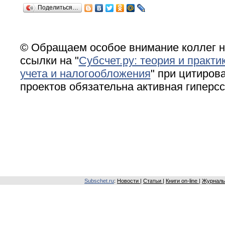
Поделиться…
© Обращаем особое внимание коллег н
ссылки на "
Субсчет.ру: теория и практи
учета и налогообложения
" при цитирова
проектов обязательна активная гиперс
Subschet.ru
:
Новости
|
Статьи
|
Книги on-line
|
Журналы 