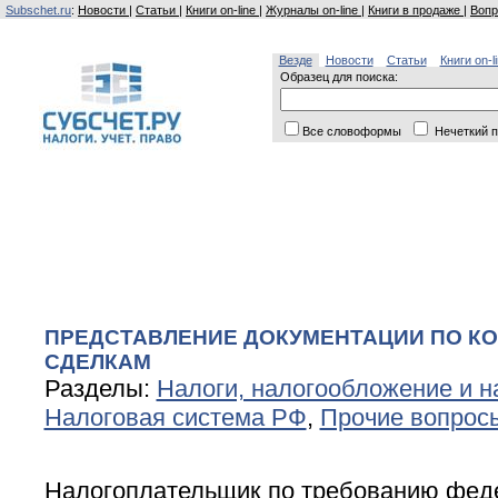
Subschet.ru
:
Новости
|
Статьи
|
Книги on-line
|
Журналы on-line
|
Книги в продаже
|
Вопр
Везде
Новости
Статьи
Книги on-l
Образец для поиска:
Все словоформы
Нечеткий п
ПРЕДСТАВЛЕНИЕ ДОКУМЕНТАЦИИ ПО К
СДЕЛКАМ
Разделы:
Налоги, налогообложение и н
Налоговая система РФ
,
Прочие вопрос
Налогоплательщик по требованию феде