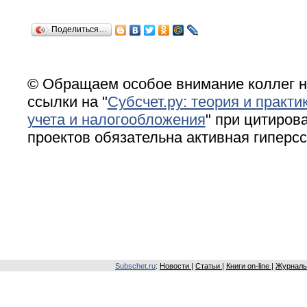
Поделиться…
© Обращаем особое внимание коллег н
ссылки на "
Субсчет.ру: теория и практи
учета и налогообложения
" при цитирова
проектов обязательна активная гиперс
Subschet.ru
:
Новости
|
Статьи
|
Книги on-line
|
Журналы 