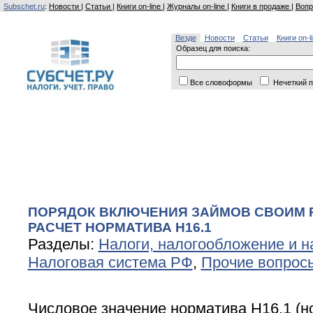
Subschet.ru
:
Новости
|
Статьи
|
Книги on-line
|
Журналы on-line
|
Книги в продаже
|
Вопр
Везде
Новости
Статьи
Книги on-l
Образец для поиска:
Все словоформы
Нечеткий п
ПОРЯДОК ВКЛЮЧЕНИЯ ЗАЙМОВ СВОИМ 
РАСЧЕТ НОРМАТИВА Н16.1
Разделы:
Налоги, налогообложение и н
Налоговая система РФ
,
Прочие вопрос
Числовое значение норматива Н16.1 (н