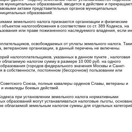
в муниципальных образований, вводится в действие и прекращает
равовыми актами представительных органов муниципальных
униципальных образований.
щиками земельного налога признаются организации и физические
бъектом налогообложения в соответствии со ст. 389 Кодекса, на
льзования или праве пожизненного наследуемого владения, если и
гоплательщиков, освобождаемых от уплаты земельного налога. Так
а, ветеранские организации, в данный перечень не включены.
тегорий налогоплательщиков, указанных в данном пункте , налоговая
 облагаемую налогом сумму в размере 10 000 руб. на одного
образования (городов федерального значения Москвы и Санкт-
я в собственности, постоянном (бессрочном) пользовании или
и Советского Союза, полные кавалеры орденов Славы, ветераны и
 и инвалиды боевых действий.
87 Кодекса при установлении земельного налога нормативными
х образований могут устанавливаться налоговые льготы, основан
 не облагаемой земельным налогом суммы для отдельных категори