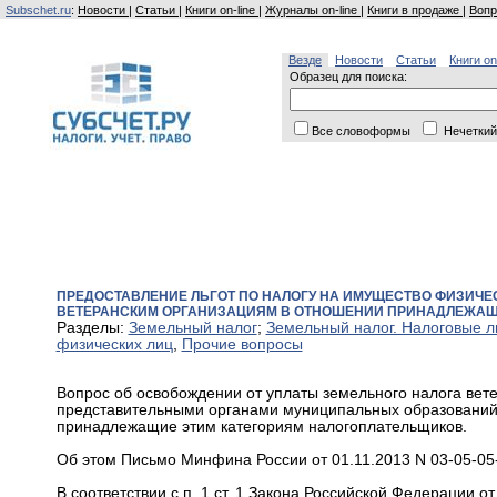
Subschet.ru
:
Новости
|
Статьи
|
Книги on-line
|
Журналы on-line
|
Книги в продаже
|
Вопр
Везде
Новости
Статьи
Книги on
Образец для поиска:
Все словоформы
Нечеткий
ПРЕДОСТАВЛЕНИЕ ЛЬГОТ ПО НАЛОГУ НА ИМУЩЕСТВО ФИЗИЧЕС
ВЕТЕРАНСКИМ ОРГАНИЗАЦИЯМ В ОТНОШЕНИИ ПРИНАДЛЕЖАЩ
Разделы:
Земельный налог
;
Земельный налог. Налоговые л
физических лиц
,
Прочие вопросы
Вопрос об освобождении от уплаты земельного налога вете
представительными органами муниципальных образований,
принадлежащие этим категориям налогоплательщиков.
Об этом Письмо Минфина России от 01.11.2013 N 03-05-05
В соответствии с п. 1 ст. 1 Закона Российской Федерации о