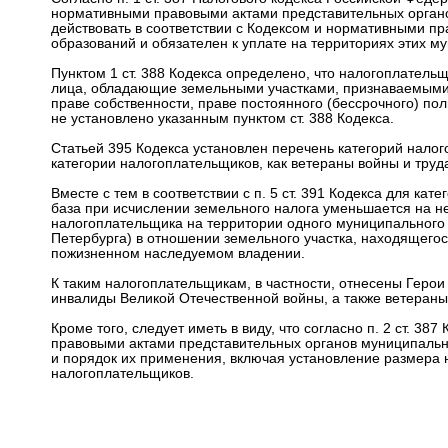
нормативными правовыми актами представительных органо
действовать в соответствии с Кодексом и нормативными п
образований и обязателен к уплате на территориях этих м
Пунктом 1 ст. 388 Кодекса определено, что налогоплатель
лица, обладающие земельными участками, признаваемыми о
праве собственности, праве постоянного (бессрочного) по
не установлено указанным пунктом ст. 388 Кодекса.
Статьей 395 Кодекса установлен перечень категорий нало
категории налогоплательщиков, как ветераны войны и труд
Вместе с тем в соответствии с п. 5 ст. 391 Кодекса для ка
база при исчислении земельного налога уменьшается на не
налогоплательщика на территории одного муниципального 
Петербурга) в отношении земельного участка, находящегос
пожизненном наследуемом владении.
К таким налогоплательщикам, в частности, отнесены Геро
инвалиды Великой Отечественной войны, а также ветераны
Кроме того, следует иметь в виду, что согласно п. 2 ст. 3
правовыми актами представительных органов муниципальны
и порядок их применения, включая установление размера
налогоплательщиков.