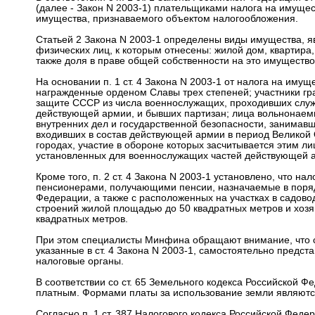
(далее - Закон N 2003-1) плательщиками налога на имущес
имущества, признаваемого объектом налогообложения.
Статьей 2 Закона N 2003-1 определены виды имущества, 
физических лиц, к которым отнесены: жилой дом, квартира,
также доля в праве общей собственности на это имущество
На основании п. 1 ст. 4 Закона N 2003-1 от налога на иму
награжденные орденом Славы трех степеней; участники гр
защите СССР из числа военнослужащих, проходивших службу
действующей армии, и бывших партизан; лица вольнонаемн
внутренних дел и государственной безопасности, занимавш
входивших в состав действующей армии в период Великой 
городах, участие в обороне которых засчитывается этим ли
установленных для военнослужащих частей действующей 
Кроме того, п. 2 ст. 4 Закона N 2003-1 установлено, что н
пенсионерами, получающими пенсии, назначаемые в поряд
Федерации, а также с расположенных на участках в садов
строений жилой площадью до 50 квадратных метров и хоз
квадратных метров.
При этом специалисты Минфина обращают внимание, что сог
указанные в ст. 4 Закона N 2003-1, самостоятельно предс
налоговые органы.
В соответствии со ст. 65 Земельного кодекса Российской 
платным. Формами платы за использование земли являютс
Согласно п. 1 ст. 387 Налогового кодекса Российской Феде