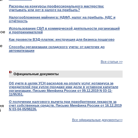
Расходы на конкурсы профессионального мастерства:
учитывать или нет в налоге на прибыль?
Налогообложение майнинга: НДФЛ, налог на прибыль, НДС и
отчётность
Использование СБП в коммерческой деятельности организаций
ное
и препринимателей
Как провести ВЭД-платеж: инструкция для бизнеса пошагово
ие
Способы организации складского учета: от карточек до
автоматизации
Все статьи >>
Официальные документы
Об учете в целях УСН расходов на оплату услуг нотариуса за
учредителей при купле-продаже ими доли в уставном капитале
организации. Письмо Минфина России от 09.12.2019 N 03-11-
11/95351.
О получении налгового вычета при приобретении лекарств за
ия
счет собственных средств. Письмо Минфина России от 16.12.2019
N 03-04-05/98226.
й
Все официальные документы>>