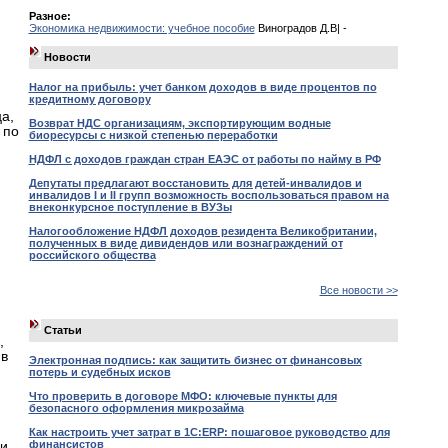
Разное:
Экономика недвижимости: учебное пособие
Виноградов Д.В| -
Новости
Налог на прибыль: учет банком доходов в виде процентов по
кредитному договору
а,
Возврат НДС организациям, экспортирующим водные
 по
биоресурсы с низкой степенью переработки
НДФЛ с доходов граждан стран ЕАЭС от работы по найму в РФ
Депутаты предлагают восстановить для детей-инвалидов и
инвалидов I и II групп возможность воспользоваться правом на
внеконкурсное поступление в ВУЗы
Налогообложение НДФЛ доходов резидента Великобритании,
полученных в виде дивидендов или вознаграждений от
российского общества
Все новости >>
Статьи
,
 в
Электронная подпись: как защитить бизнес от финансовых
потерь и судебных исков
Что проверить в договоре МФО: ключевые пункты для
безопасного оформления микрозайма
Как настроить учет затрат в 1С:ERP: пошаговое руководство для
финансистов
 и