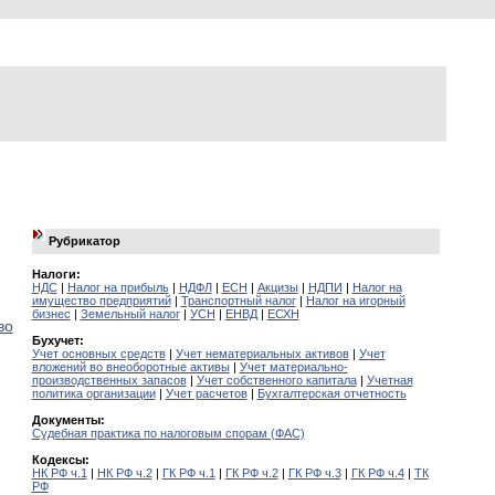
Рубрикатор
Налоги:
НДС
|
Налог на прибыль
|
НДФЛ
|
ЕСН
|
Акцизы
|
НДПИ
|
Налог на
имущество предприятий
|
Транспортный налог
|
Налог на игорный
бизнес
|
Земельный налог
|
УСН
|
ЕНВД
|
ЕСХН
во
Бухучет:
Учет основных средств
|
Учет нематериальных активов
|
Учет
вложений во внеоборотные активы
|
Учет материально-
производственных запасов
|
Учет собственного капитала
|
Учетная
политика организации
|
Учет расчетов
|
Бухгалтерская отчетность
Документы:
Судебная практика по налоговым спорам (ФАС)
Кодексы:
НК РФ ч.1
|
НК РФ ч.2
|
ГК РФ ч.1
|
ГК РФ ч.2
|
ГК РФ ч.3
|
ГК РФ ч.4
|
ТК
РФ