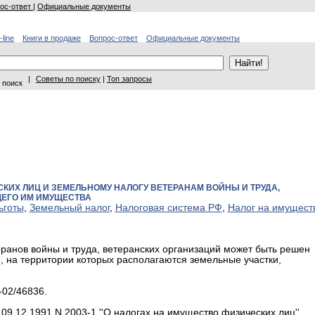
ос-ответ
|
Официальные документы
-line
Книги в продаже
Вопрос-ответ
Официальные документы
|
Советы по поиску
|
Топ запросы
 поиск
КИХ ЛИЦ И ЗЕМЕЛЬНОМУ НАЛОГУ ВЕТЕРАНАМ ВОЙНЫ И ТРУДА,
ЕГО ИМ ИМУЩЕСТВА
ьготы
,
Земельный налог
,
Налоговая система РФ
,
Налог на имущест
ранов войны и труда, ветеранских организаций может быть решен
 на территории которых располагаются земельные участки,
-02/46836.
т 09.12.1991 N 2003-1 ''О налогах на имущество физических лиц''