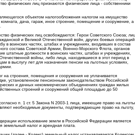
тво физических лиц признаются физические лица - собственники
являющегося объектом налогообложения налогом на имущество
 комната, дача, гараж, иное строение, помещение и сооружение, а
.
щество физических лиц освобождаются: Герои Советского Союза; лиц
ажданской и Великой Отечественной войн, других боевых операций
 в воинских частях, штабах и учреждениях, входивших в состав
ого состава Советской Армии, Военно-Морского Флота, органов
ие штатные должности в воинских частях, штабах и учреждениях,
Отечественной войны, либо лица, находившиеся в этот период в
цам в выслугу лет для назначения пенсии на льготных условиях,
армии.
алог на строения, помещения и сооружения не уплачивается
ке, установленном пенсионным законодательством Российской
одческих и дачных некоммерческих объединениях граждан жилых
яйственных строений и сооружений общей площадью до 50
ласно п. 1 ст. 5 Закона N 2003-1 лица, имеющие право на льготы
тавляют необходимые документы, подтверждающие право на льготу,
Федерации использование земли в Российской Федерации является
я земельный налог и арендная плата.
рации (далее - Кодекс) земельный налог устанавливается Кодексом