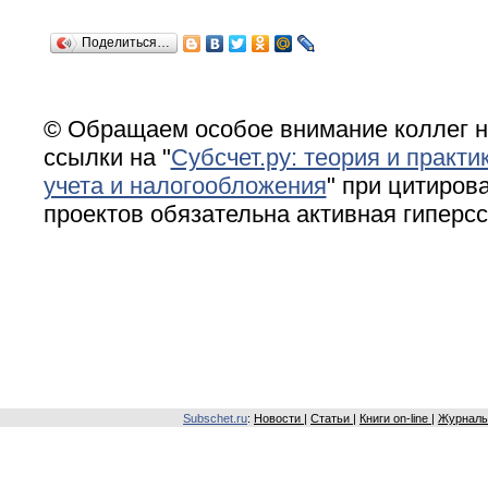
Поделиться…
© Обращаем особое внимание коллег н
ссылки на "
Субсчет.ру: теория и практи
учета и налогообложения
" при цитирова
проектов обязательна активная гиперс
Subschet.ru
:
Новости
|
Статьи
|
Книги on-line
|
Журналы 