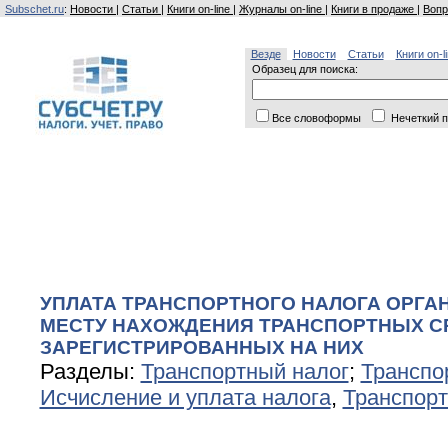
Subschet.ru
:
Новости
|
Статьи
|
Книги on-line
|
Журналы on-line
|
Книги в продаже
|
Вопр
Везде
Новости
Статьи
Книги on-l
Образец для поиска:
Все словоформы
Нечеткий п
УПЛАТА ТРАНСПОРТНОГО НАЛОГА ОРГА
МЕСТУ НАХОЖДЕНИЯ ТРАНСПОРТНЫХ С
ЗАРЕГИСТРИРОВАННЫХ НА НИХ
Разделы:
Транспортный налог
;
Транспо
Исчисление и уплата налога
,
Транспорт