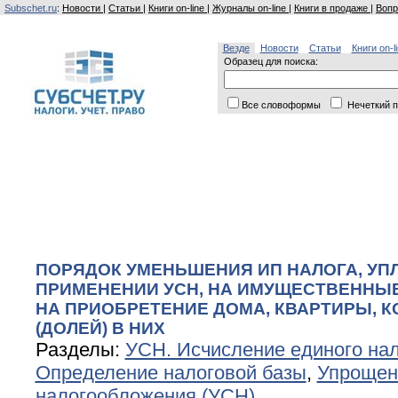
Subschet.ru
:
Новости
|
Статьи
|
Книги on-line
|
Журналы on-line
|
Книги в продаже
|
Вопр
Везде
Новости
Статьи
Книги on-l
Образец для поиска:
Все словоформы
Нечеткий п
ПОРЯДОК УМЕНЬШЕНИЯ ИП НАЛОГА, УП
ПРИМЕНЕНИИ УСН, НА ИМУЩЕСТВЕННЫ
НА ПРИОБРЕТЕНИЕ ДОМА, КВАРТИРЫ, 
(ДОЛЕЙ) В НИХ
Разделы:
УСН. Исчисление единого на
Определение налоговой базы
,
Упрощен
налогообложения (УСН)