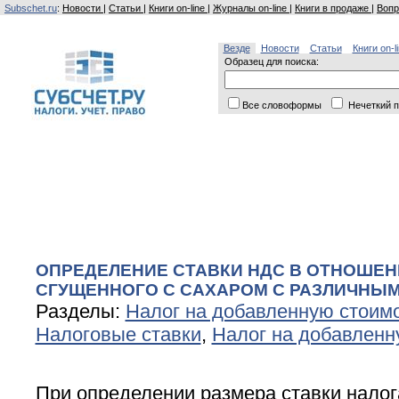
Subschet.ru
:
Новости
|
Статьи
|
Книги on-line
|
Журналы on-line
|
Книги в продаже
|
Вопр
Везде
Новости
Статьи
Книги on-l
Образец для поиска:
Все словоформы
Нечеткий п
ОПРЕДЕЛЕНИЕ СТАВКИ НДС В ОТНОШЕ
СГУЩЕННОГО С САХАРОМ С РАЗЛИЧНЫ
Разделы:
Налог на добавленную стоим
Налоговые ставки
,
Налог на добавленн
При определении размера ставки нало