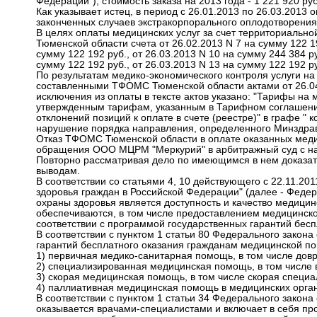
Федерации"), стоимость заказа на 2013 года - 1 221 920 руб.,
Как указывает истец, в период с 26.01.2013 по 26.03.2013
законченных случаев экстракорпорального оплодотворения
В целях оплаты медицинских услуг за счет территориал
Тюменской области счета от 26.02.2013 N 7 на сумму 122 192
сумму 122 192 руб., от 26.03.2013 N 10 на сумму 244 384 ру
сумму 122 192 руб., от 26.03.2013 N 13 на сумму 122 192 ру
По результатам медико-экономического контроля услуги на
составленными ТФОМС Тюменской области актами от 26.04.2
исключения из оплаты в тексте актов указано: "Тарифы на 
утвержденным тарифам, указанным в Тарифном соглашении"
отклонений позиций к оплате в счете (реестре)" в графе " 
нарушение порядка направления, определенного Минздра
Отказ ТФОМС Тюменской области в оплате оказанных медиц
обращения ООО МЦРМ "Меркурий" в арбитражный суд с н
Повторно рассматривая дело по имеющимся в нем доказат
выводам.
В соответствии со статьями 4, 10 действующего с 22.11.20
здоровья граждан в Российской Федерации" (далее - Федер
охраны здоровья является доступность и качество медици
обеспечиваются, в том числе предоставлением медицинск
соответствии с программой государственных гарантий бес
В соответствии с пунктом 1 статьи 80 Федерального закона
гарантий бесплатного оказания гражданам медицинской п
1) первичная медико-санитарная помощь, в том числе дов
2) специализированная медицинская помощь, в том числе 
3) скорая медицинская помощь, в том числе скорая специ
4) паллиативная медицинская помощь в медицинских орга
В соответствии с пунктом 1 статьи 34 Федерального закон
оказывается врачами-специалистами и включает в себя про