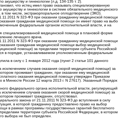
кушерству и гинекологии (л.д. 134-135 т. 2).
тановил, что истец имел право оказывать специализированную
 акушерству и гинекологии в системе обязательного медицинского
, в том числе, экстракорпоральное оплодотворение (ЭКО).
21.11.2011 N 323-ФЗ при оказании гражданину медицинской помощи
 оказания гражданам медицинской помощи он имеет право на выбо
омоченным федеральным органом исполнительной власти, и на
ения специализированной медицинской помощи в плановой форме
влению лечащего врача.
21.11.2011 N 323-ФЗ при оказании гражданину медицинской помощи
 оказания гражданам медицинской помощи выбор медицинской
дицинской помощи) за пределами территории субъекта Российской
тся в порядке, устанавливаемом уполномоченным федеральным
пила в силу с 1 января 2012 года (пункт 2 статьи 101 данного
а исключением случаев оказания скорой медицинской помощи) за
котором проживает гражданин, при оказании ему медицинской
сплатного оказания медицинской помощи утвержден Приказом
о в Минюсте России 12 марта 2013 г. N 27617). Указанный Порядок
нного федерального органа исполнительной власти, регулирующий
а исключением случаев оказания скорой медицинской помощи) за
отором проживает гражданин, отсутствовал.
ерального закона от 21.11.2011 N 323-ФЗ до вступления в силу
итуация, в которой гражданину предоставлено право на выбор
ощи в рамках программы государственных гарантий бесплатного
 пределами территории субъекта Российской Федерации, в котором
ого выбора не был определен.