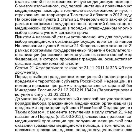
оказывающей высокотехнологичную медицинскую помощь по а
С учетом изложенного, суд первой инстанции правильно ус
медицинскую помощь, в том числе высокотехнологичную, по
страхования на территории Тюменской области в 2013 году
На основании пункта 1 статьи 21 Федерального закона от 
рамках программы государственных гарантий бесплатного
медицинской организации в порядке, утвержденном уполн
выбор врача с учетом согласия врача.
Пунктом 4 названной статьи установлено, что для получ
выбор медицинской организации осуществляется по напра
На основании пункта 6 статьи 21 Федерального закона от 
рамках программы государственных гарантий бесплатного
организации (за исключением случаев оказания скорой ме
Федерации, в котором проживает гражданин, осуществляе
органом исполнительной власти.
Статья 21 Федерального закона от 21.11.2011 N 323-ФЗ всту
документа).
Порядок выбора гражданином медицинской организации (з
пределами территории субъекта Российской Федерации, в 
помощи в рамках программы государственных гарантий бе
Минздрава России от 21.12.2012 N 1342н (Зарегистрирован
вступил в силу с 31.03.2013.
До указанной даты нормативный правовой акт уполномоче
порядок выбора гражданином медицинской организации (з
пределами территории субъекта Российской Федерации, в к
Таким образом, с момента вступления в силу статьи 21 Фед
названного Порядка (с 31.03.2013), сложилась правовая с
медицинской организации при получении медицинской пом
оказания гражданам медицинской помощи, в том числе, за
проживает гражданин, однако, порядок осуществления так