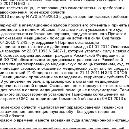
2.2012 N 560-п.
стве третьего лица, не заявляющего самостоятельных требований
равоохранения Тюменской области.
2013 по делу N А70-5745/2013 в удовлетворении исковых требован
ркурий" в апелляционной жалобе просит его отменить и принять 
летворить в полном объеме. При этом истец указывает, что суд
о доказательств соблюдения порядка, предусмотренного Приказом
нт оказания медицинской помощи не вступил в силу. Суд также
04.2010 N 243н, утвердивший Порядок организации
 принят в соответствии с действовавшими до 01.01.2012 Основам
 граждан от 22.07.1993 N 5487-1, которые утратили силу в связи 
б основах охраны здоровья граждан в Российской Федерации", а
326-ФЗ "Об обязательном медицинском страховании в Российской
казал специализированную медицинскую помощь гражданам, суд, т
мпенсации стоимости оказанных медицинских услуг за счет средств
и со статьей 21 Федерального закона от 21.11.2011 N 323-ФЗ "Об
" медицинской организации за переделами территории субъекта Р
013 установлен не был, а правомерность оказания медицинской
речит названной норме. Основание, по которому ответчик отказал
 для отказа в оплате медицинской помощи не предусмотрено. Тар
орального оплодотворения установлен Тарифным соглашением на
рограмме ОМС на территории Тюменской области от 09.01.2013 с
юменской области и Департамент здравоохранения Тюменской
ез изменения, апелляционную жалобу - без удовлетворения.
кой области.
разом о времени и месте заседания суда апелляционной инстанци
тупило письменное ходатайство о рассмотрении апелляционной