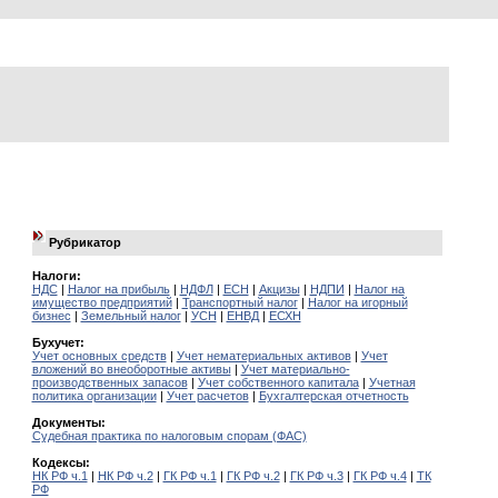
Рубрикатор
Налоги:
НДС
|
Налог на прибыль
|
НДФЛ
|
ЕСН
|
Акцизы
|
НДПИ
|
Налог на
имущество предприятий
|
Транспортный налог
|
Налог на игорный
бизнес
|
Земельный налог
|
УСН
|
ЕНВД
|
ЕСХН
Бухучет:
Учет основных средств
|
Учет нематериальных активов
|
Учет
вложений во внеоборотные активы
|
Учет материально-
производственных запасов
|
Учет собственного капитала
|
Учетная
политика организации
|
Учет расчетов
|
Бухгалтерская отчетность
Документы:
Судебная практика по налоговым спорам (ФАС)
Кодексы:
НК РФ ч.1
|
НК РФ ч.2
|
ГК РФ ч.1
|
ГК РФ ч.2
|
ГК РФ ч.3
|
ГК РФ ч.4
|
ТК
РФ