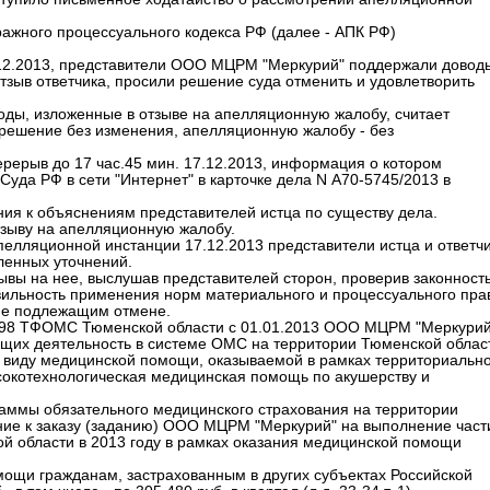
тражного процессуального кодекса РФ (далее - АПК РФ)
.12.2013, представители ООО МЦРМ "Меркурий" поддержали довод
зыв ответчика, просили решение суда отменить и удовлетворить
ы, изложенные в отзыве на апелляционную жалобу, считает
решение без изменения, апелляционную жалобу - без
рерыв до 17 час.45 мин. 17.12.2013, информация о котором
да РФ в сети "Интернет" в карточке дела N А70-5745/2013 в
я к объяснениям представителей истца по существу дела.
зыву на апелляционную жалобу.
елляционной инстанции 17.12.2013 представители истца и ответч
ленных уточнений.
вы на нее, выслушав представителей сторон, проверив законность
вильность применения норм материального и процессуального пра
ие подлежащим отмене.
N 98 ТФОМС Тюменской области с 01.01.2013 ООО МЦРМ "Меркурий
ющих деятельность в системе ОМС на территории Тюменской облас
по виду медицинской помощи, оказываемой в рамках территориальн
сокотехнологическая медицинская помощь по акушерству и
аммы обязательного медицинского страхования на территории
ние к заказу (заданию) ООО МЦРМ "Меркурий" на выполнение част
 области в 2013 году в рамках оказания медицинской помощи
ощи гражданам, застрахованным в других субъектах Российской