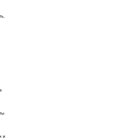
ть,
в
ты
х и