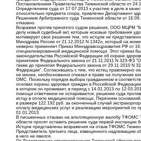
Постановлением Правительства Тюменской области от 24.1
Определением суда от 17.07.2013 к участию в деле в каче
относительно предмета спора, привлечен Департамент зд
Решением Арбитражного суда Тюменской области от 16.09.
отказано.
Возражая против принятого судом решения, ООО МЦРМ "Ме
делу новый судебный акт, которым исковые требования удов
мотивирует свое решение тем, что истцом не представлен
Минздрава России от 21.12.2012 N 1342н, который на моме
неверно применяет Приказ Минздравсоцразвития РФ от 16.
специализированной медицинской помощи. Этот приказ был
законодательства Российской Федерации об охране здоровья
принятием Федерального закона от 21.11.2011 N 323-ФЗ "О
также до принятия Федерального закона от 29.11.2010 N 
Федерации". Согласившись с тем, что истец правомерно о
не менее, необоснованно отказал в праве на получение ко
ОМС. Поскольку порядок выбора гражданином в соответстви
основах охраны здоровья граждан в Российской Федерации
в котором он проживает, в период с 14.01.2013 по 12.03.2
помощи ответчиком не оспаривается, решение суда противо
истцу в оплате медицинской помощи, Перечнем оснований
в размере 122 192 руб. за оконченный случай экстракорп
оплату медицинских услуг и реализацию мероприятий по п
01.01.2013.
В письменных отзывах на апелляционную жалобу ТФОМС Т
области просят оставить решение суда первой инстанции б
Истцом представлены возражения на отзыв ТФОМС Тюменс
Представитель третьего лица, извещенного надлежащим об
в него не явился.
От Департамента здравоохранения Тюменской области пос