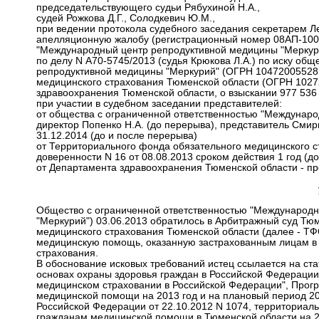
председательствующего судьи Рябухиной Н.А.,
судей Рожкова Д.Г., Солодкевич Ю.М.,
при ведении протокола судебного заседания секретарем Л
апелляционную жалобу (регистрационный номер 08АП-1008
"Международный центр репродуктивной медицины "Меркури
по делу N А70-5745/2013 (судья Крюкова Л.А.) по иску об
репродуктивной медицины "Меркурий" (ОГРН 104720055281
медицинского страхования Тюменской области (ОГРН 1027
здравоохранения Тюменской области, о взыскании 977 536 
при участии в судебном заседании представителей:
от общества с ограниченной ответственностью "Междунар
директор Попенко Н.А. (до перерыва), представитель Смирн
31.12.2014 (до и после перерыва)
от Территориального фонда обязательного медицинского с
доверенности N 16 от 08.08.2013 сроком действия 1 год (до
от Департамента здравоохранения Тюменской области - пр
Общество с ограниченной ответственностью "Международ
"Меркурий") 03.06.2013 обратилось в Арбитражный суд Тю
медицинского страхования Тюменской области (далее - ТФ
медицинскую помощь, оказанную застрахованным лицам в 
страхования.
В обоснование исковых требований истец ссылается на стать
основах охраны здоровья граждан в Российской Федерации
медицинском страховании в Российской Федерации", Прогр
медицинской помощи на 2013 год и на плановый период 20
Российской Федерации от 22.10.2012 N 1074, территориал
гражданам медицинской помощи в Тюменской области на 20