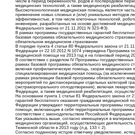
числе в период беременности, родов и послеродовой пери
медицинских технологий, а также медицинскую реабилитац
Высокотехнологичная медицинская помощь является часть
применение новых сложных и (или) уникальных методов ле
эффективностью, в том числе клеточных технологий, робо
инженерии, разработанных на основе достижений медицинск
Федерального закона от 21.11.2011 N 323-ФЗ).
В рамках программы государственных гарантий бесплатно
базовая программа обязательного медицинского страхован
обязательном медицинском страховании.
В порядке пункта 4 статьи 80 Федерального закона от 21.
Федерации от 22.10.2012 N 1074 утверждена Программа го
медицинской помощи на 2013 год и на плановый период 201
В соответствии с разделом IV Программы государственных
рамках базовой программы обязательного медицинского с
включая профилактическую помощь, скорая медицинская п
специализированная медицинская помощь (за исключением
рамках реализации базовой программы обязательного мед
мероприятий по диспансеризации отдельных категорий гр
(экстракорпорального оплодотворения), включая лекарстве
Федерации, а также медицинской реабилитации, осуществл
На основании пункта 1 статьи 81 Федерального закона от 2
гарантий бесплатного оказания гражданам медицинской по
Федерации утверждают территориальные программы госуда
помощи, включающие в себя территориальные программы о
соответствии с законодательством Российской Федерации 
Как указывалось выше, согласно имеющемуся в материалах
медицинских организаций, осуществляющих деятельность в
Тюменской области в 2013 году (л.д. 133 т. 2).
Согласно поданному истцом ответчику уведомлению, истец 