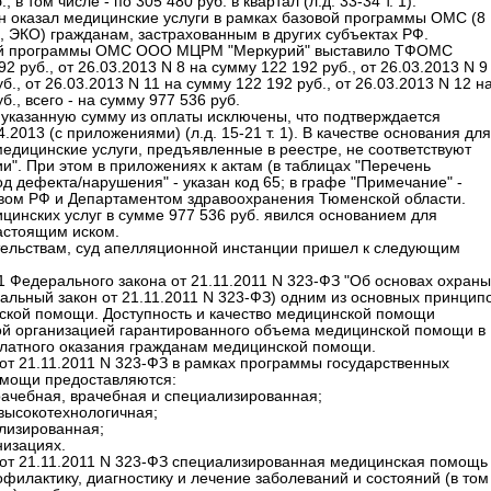
 в том числе - по 305 480 руб. в квартал (л.д. 33-34 т. 1).
 он оказал медицинские услуги в рамках базовой программы ОМС (8
, ЭКО) гражданам, застрахованным в других субъектах РФ.
ьной программы ОМС ООО МЦРМ "Меркурий" выставило ТФОМС
 руб., от 26.03.2013 N 8 на сумму 122 192 руб., от 26.03.2013 N 9
б., от 26.03.2013 N 11 на сумму 122 192 руб., от 26.03.2013 N 12 н
б., всего - на сумму 977 536 руб.
 указанную сумму из оплаты исключены, что подтверждается
013 (с приложениями) (л.д. 15-21 т. 1). В качестве основания для
медицинские услуги, предъявленные в реестре, не соответствуют
. При этом в приложениях к актам (в таблицах "Перечень
код дефекта/нарушения" - указан код 65; в графе "Примечание" -
вом РФ и Департаментом здравоохранения Тюменской области.
инских услуг в сумме 977 536 руб. явился основанием для
астоящим иском.
ельствам, суд апелляционной инстанции пришел к следующим
11 Федерального закона от 21.11.2011 N 323-ФЗ "Об основах охраны
альный закон от 21.11.2011 N 323-ФЗ) одним из основных принцип
нской помощи. Доступность и качество медицинской помощи
ой организацией гарантированного объема медицинской помощи в
платного оказания гражданам медицинской помощи.
 от 21.11.2011 N 323-ФЗ в рамках программы государственных
омощи предоставляются:
рачебная, врачебная и специализированная;
высокотехнологичная;
ализированная;
низациях.
а от 21.11.2011 N 323-ФЗ специализированная медицинская помощь
филактику, диагностику и лечение заболеваний и состояний (в том