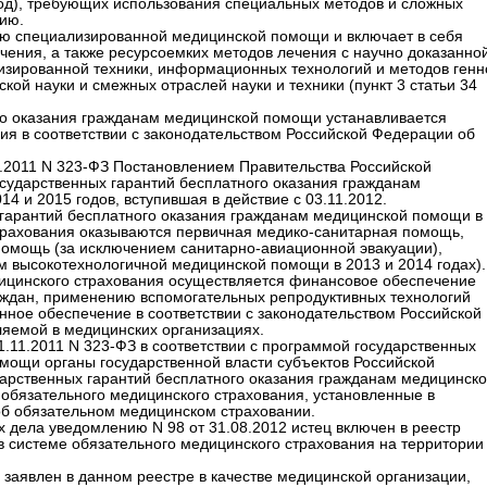
од), требующих использования специальных методов и сложных
ию.
ю специализированной медицинской помощи и включает в себя
чения, а также ресурсоемких методов лечения с научно доказанно
тизированной техники, информационных технологий и методов генн
ой науки и смежных отраслей науки и техники (пункт 3 статьи 34
го оказания гражданам медицинской помощи устанавливается
ия в соответствии с законодательством Российской Федерации об
11.2011 N 323-ФЗ Постановлением Правительства Российской
сударственных гарантий бесплатного оказания гражданам
4 и 2015 годов, вступившая в действие с 03.11.2012.
 гарантий бесплатного оказания гражданам медицинской помощи в
трахования оказываются первичная медико-санитарная помощь,
омощь (за исключением санитарно-авиационной эвакуации),
 высокотехнологичной медицинской помощи в 2013 и 2014 годах).
ицинского страхования осуществляется финансовое обеспечение
аждан, применению вспомогательных репродуктивных технологий
нное обеспечение в соответствии с законодательством Российской
яемой в медицинских организациях.
1.11.2011 N 323-ФЗ в соответствии с программой государственных
мощи органы государственной власти субъектов Российской
рственных гарантий бесплатного оказания гражданам медицинск
бязательного медицинского страхования, установленные в
об обязательном медицинском страховании.
 дела уведомлению N 98 от 31.08.2012 истец включен в реестр
 системе обязательного медицинского страхования на территории
заявлен в данном реестре в качестве медицинской организации,