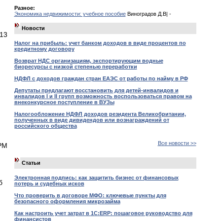
Разное:
Экономика недвижимости: учебное пособие
Виноградов Д.В| -
Новости
13
Налог на прибыль: учет банком доходов в виде процентов по
кредитному договору
Возврат НДС организациям, экспортирующим водные
биоресурсы с низкой степенью переработки
НДФЛ с доходов граждан стран ЕАЭС от работы по найму в РФ
Депутаты предлагают восстановить для детей-инвалидов и
инвалидов I и II групп возможность воспользоваться правом на
внеконкурсное поступление в ВУЗы
Налогообложение НДФЛ доходов резидента Великобритании,
полученных в виде дивидендов или вознаграждений от
российского общества
Все новости >>
РМ
Статьи
Электронная подпись: как защитить бизнес от финансовых
б
потерь и судебных исков
Что проверить в договоре МФО: ключевые пункты для
безопасного оформления микрозайма
Как настроить учет затрат в 1С:ERP: пошаговое руководство для
финансистов