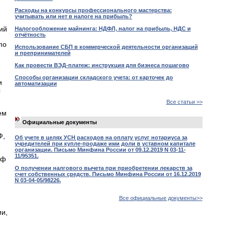
Расходы на конкурсы профессионального мастерства:
учитывать или нет в налоге на прибыль?
ий
Налогообложение майнинга: НДФЛ, налог на прибыль, НДС и
отчётность
по
Использование СБП в коммерческой деятельности организаций
и препринимателей
Как провести ВЭД-платеж: инструкция для бизнеса пошагово
Способы организации складского учета: от карточек до
и
автоматизации
с
Все статьи >>
ем
Официальные документы
Ф,
Об учете в целях УСН расходов на оплату услуг нотариуса за
учредителей при купле-продаже ими доли в уставном капитале
организации. Письмо Минфина России от 09.12.2019 N 03-11-
11/95351.
иф
О получении налгового вычета при приобретении лекарств за
счет собственных средств. Письмо Минфина России от 16.12.2019
N 03-04-05/98226.
Все официальные документы>>
и,