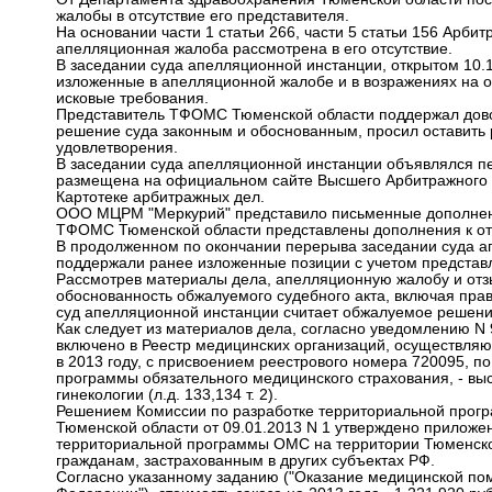
жалобы в отсутствие его представителя.
На основании части 1 статьи 266, части 5 статьи 156 Арби
апелляционная жалоба рассмотрена в его отсутствие.
В заседании суда апелляционной инстанции, открытом 10
изложенные в апелляционной жалобе и в возражениях на от
исковые требования.
Представитель ТФОМС Тюменской области поддержал довод
решение суда законным и обоснованным, просил оставить 
удовлетворения.
В заседании суда апелляционной инстанции объявлялся пе
размещена на официальном сайте Высшего Арбитражного Су
Картотеке арбитражных дел.
ООО МЦРМ "Меркурий" представило письменные дополнени
ТФОМС Тюменской области представлены дополнения к от
В продолженном по окончании перерыва заседании суда ап
поддержали ранее изложенные позиции с учетом представ
Рассмотрев материалы дела, апелляционную жалобу и отзы
обоснованность обжалуемого судебного акта, включая пра
суд апелляционной инстанции считает обжалуемое решен
Как следует из материалов дела, согласно уведомлению 
включено в Реестр медицинских организаций, осуществля
в 2013 году, с присвоением реестрового номера 720095, 
программы обязательного медицинского страхования, - вы
гинекологии (л.д. 133,134 т. 2).
Решением Комиссии по разработке территориальной прогр
Тюменской области от 09.01.2013 N 1 утверждено приложе
территориальной программы ОМС на территории Тюменской
гражданам, застрахованным в других субъектах РФ.
Согласно указанному заданию ("Оказание медицинской пом