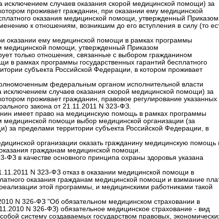
а исключением случаев оказания скорой медицинской помощи) за
котором проживает гражданин, при оказании ему медицинской
сплатного оказания медицинской помощи, утвержденный Приказом
менению к отношениям, возникшим до его вступления в силу (то ес
ри оказании ему медицинской помощи в рамках программы
ам медицинской помощи, утвержденный Приказом
ирует только отношения, связанные с выбором гражданином
щи в рамках программы государственных гарантий бесплатного
итории субъекта Российской Федерации, в котором проживает
 уполномоченным федеральным органом исполнительной власти
а исключением случаев оказания скорой медицинской помощи) за
котором проживает гражданин, правовое регулирование указанных
ального закона от 21.11.2011 N 323-ФЗ.
жданин имеет право на медицинскую помощь в рамках программы
ам медицинской помощи выбор медицинской организации (за
) за пределами территории субъекта Российской Федерации, в
медицинской организации оказать гражданину медицинскую помощь 
 оказания гражданам медицинской помощи.
23-ФЗ в качестве основного принципа охраны здоровья указана
1.11.2011 N 323-ФЗ отказ в оказании медицинской помощи в
платного оказания гражданам медицинской помощи и взимание пла
 реализации этой программы, и медицинскими работниками такой
1.2010 N 326-ФЗ "Об обязательном медицинском страховании в
11.2010 N 326-ФЗ) обязательное медицинское страхование - вид
собой систему создаваемых государством правовых, экономически