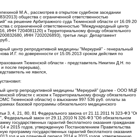
епехиной М.А., рассмотрев в открытом судебном заседании
3/2013) общества с ограниченной ответственностью
й" на решение Арбитражного суда Тюменской области от 16.09.20
щества с ограниченной ответственностью "Международный центр
6, ИНН 7204081120) к Территориальному фонду обязательного
200832680, ИНН 7202026893), третье лицо: Департамент
руб.,
одный центр репродуктивной медицины "Меркурий" - генеральный
ова И.Г. по доверенности от 15.05.2013 сроком действия по
трахования Тюменской области - представитель Никитин Д.Н. по
 и после перерыва),
едставитель не явился,
установил:
ный центр репродуктивной медицины "Меркурий" (далее - ООО МЦ
менской области с иском к Территориальному фонду обязательного
ОМС Тюменской области) о взыскании 997 536 руб. оплаты за
рамках базовой программы обязательного медицинского
и 3, 4, 21, 80, 81 Федерального закона от 21.11.2011 N 323-ФЗ "О
", Федеральный закон от 29.11.2010 N 326-ФЗ "Об обязательном
амму государственных гарантий бесплатного оказания гражданам
14 и 2015 годов, утвержденную Постановлением Правительства
ьную программу государственных гарантий бесплатного оказания
13 год и на плановый период 2014 и 2015 годов, утвержденную