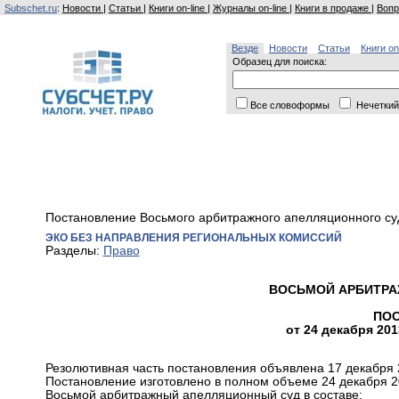
Subschet.ru
:
Новости
|
Статьи
|
Книги on-line
|
Журналы on-line
|
Книги в продаже
|
Вопр
Везде
Новости
Статьи
Книги on
Образец для поиска:
Все словоформы
Нечеткий
Постановление Восьмого арбитражного апелляционного суд
ЭКО БЕЗ НАПРАВЛЕНИЯ РЕГИОНАЛЬНЫХ КОМИССИЙ
Разделы:
Право
ВОСЬМОЙ АРБИТР
ПО
от 24 декабря 201
Резолютивная часть постановления объявлена 17 декабря 
Постановление изготовлено в полном объеме 24 декабря 2
Восьмой арбитражный апелляционный суд в составе: