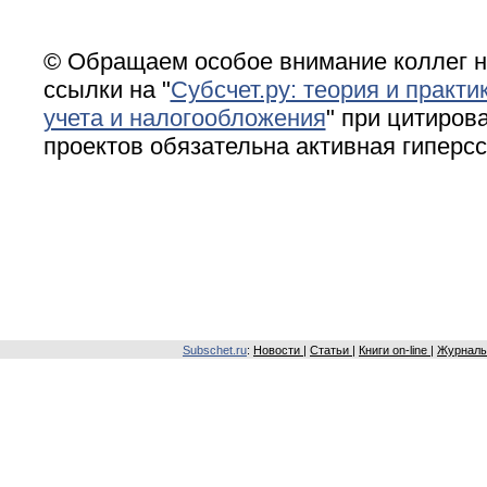
© Обращаем особое внимание коллег н
ссылки на "
Субсчет.ру: теория и практи
учета и налогообложения
" при цитирова
проектов обязательна активная гиперс
Subschet.ru
:
Новости
|
Статьи
|
Книги on-line
|
Журналы 