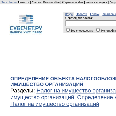
Subschet.ru
:
Новости
|
Статьи
|
Книги on-line
|
Журналы on-line
|
Книги в продаже
|
Вопр
Везде
Новости
Статьи
Книги on-l
Образец для поиска:
Все словоформы
Нечеткий п
ОПРЕДЕЛЕНИЕ ОБЪЕКТА НАЛОГООБЛОЖ
ИМУЩЕСТВО ОРГАНИЗАЦИЙ
Разделы:
Налог на имущество организ
имущество организаций. Определение 
Налог на имущество организаций