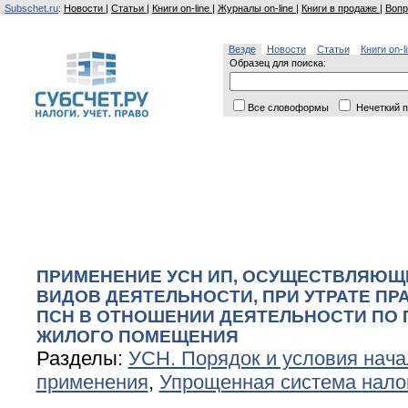
Subschet.ru
:
Новости
|
Статьи
|
Книги on-line
|
Журналы on-line
|
Книги в продаже
|
Вопр
Везде
Новости
Статьи
Книги on-l
Образец для поиска:
Все словоформы
Нечеткий п
ПРИМЕНЕНИЕ УСН ИП, ОСУЩЕСТВЛЯЮЩ
ВИДОВ ДЕЯТЕЛЬНОСТИ, ПРИ УТРАТЕ ПР
ПСН В ОТНОШЕНИИ ДЕЯТЕЛЬНОСТИ ПО 
ЖИЛОГО ПОМЕЩЕНИЯ
Разделы:
УСН. Порядок и условия нач
применения
,
Упрощенная система нало