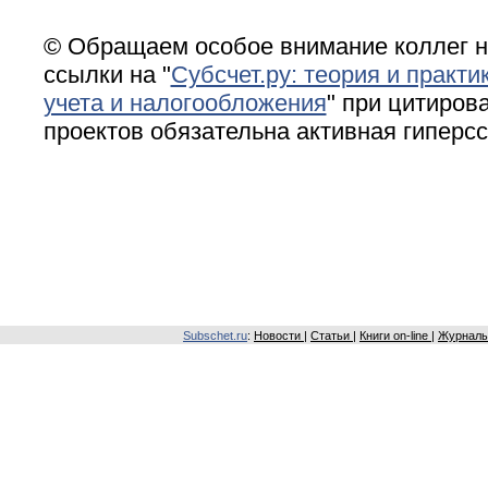
© Обращаем особое внимание коллег н
ссылки на "
Субсчет.ру: теория и практи
учета и налогообложения
" при цитирова
проектов обязательна активная гиперс
Subschet.ru
:
Новости
|
Статьи
|
Книги on-line
|
Журналы 