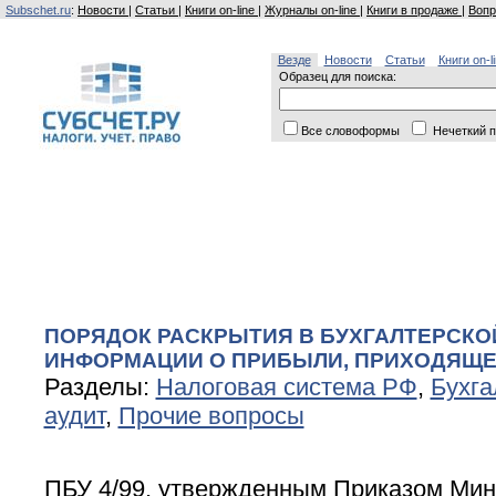
Subschet.ru
:
Новости
|
Статьи
|
Книги on-line
|
Журналы on-line
|
Книги в продаже
|
Вопр
Везде
Новости
Статьи
Книги on-l
Образец для поиска:
Все словоформы
Нечеткий п
ПОРЯДОК РАСКРЫТИЯ В БУХГАЛТЕРСКО
ИНФОРМАЦИИ О ПРИБЫЛИ, ПРИХОДЯЩЕ
Разделы:
Налоговая система РФ
,
Бухга
аудит
,
Прочие вопросы
ПБУ 4/99, утвержденным Приказом Мин