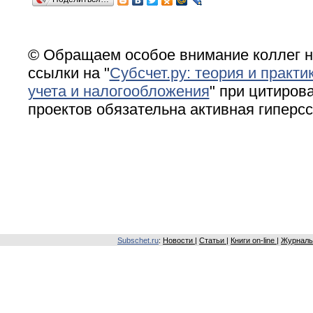
© Обращаем особое внимание коллег н
ссылки на "
Субсчет.ру: теория и практи
учета и налогообложения
" при цитирова
проектов обязательна активная гиперс
Subschet.ru
:
Новости
|
Статьи
|
Книги on-line
|
Журналы 