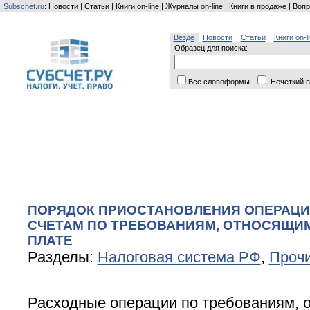
Subschet.ru
:
Новости
|
Статьи
|
Книги on-line
|
Журналы on-line
|
Книги в продаже
|
Вопр
Везде
Новости
Статьи
Книги on-l
Образец для поиска:
Все словоформы
Нечеткий п
ПОРЯДОК ПРИОСТАНОВЛЕНИЯ ОПЕРАЦИ
СЧЕТАМ ПО ТРЕБОВАНИЯМ, ОТНОСЯЩИ
ПЛАТЕ
Разделы:
Налоговая система РФ
,
Проч
Расходные операции по требованиям, 