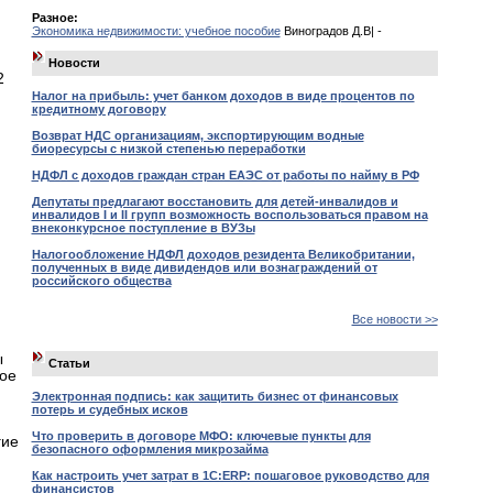
Разное:
Экономика недвижимости: учебное пособие
Виноградов Д.В| -
Новости
2
Налог на прибыль: учет банком доходов в виде процентов по
кредитному договору
Возврат НДС организациям, экспортирующим водные
биоресурсы с низкой степенью переработки
НДФЛ с доходов граждан стран ЕАЭС от работы по найму в РФ
Депутаты предлагают восстановить для детей-инвалидов и
инвалидов I и II групп возможность воспользоваться правом на
внеконкурсное поступление в ВУЗы
Налогообложение НДФЛ доходов резидента Великобритании,
полученных в виде дивидендов или вознаграждений от
российского общества
Все новости >>
ы
Статьи
ое
Электронная подпись: как защитить бизнес от финансовых
потерь и судебных исков
Что проверить в договоре МФО: ключевые пункты для
гие
безопасного оформления микрозайма
Как настроить учет затрат в 1С:ERP: пошаговое руководство для
финансистов