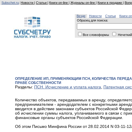
Subschet.ru
:
Новости
|
Статьи
|
Книги on-line
|
Журналы on-line
|
Книги в продаже
|
Вопр
Везде
Новости
Статьи
Книги on
Образец для поиска:
Все словоформы
Нечеткий
ОПРЕДЕЛЕНИЕ ИП, ПРИМЕНЯЮЩИМ ПСН, КОЛИЧЕСТВА ПЕРЕД
ПРАВЕ СОБСТВЕННОСТИ
Разделы:
ПСН. Исчисление и уплата налога
,
Патентная си
Количество объектов, передаваемых в аренду, определяе
предпринимателем - арендодателем с конкретными арендат
вводится в действие законами субъектов Российской Феде
об исчислении суммы налога, уплачиваемого в связи с пр
финансовые органы субъектов Российской Федерации.
Об этом Письмо Минфина России от 28.02.2014 N 03-11-12