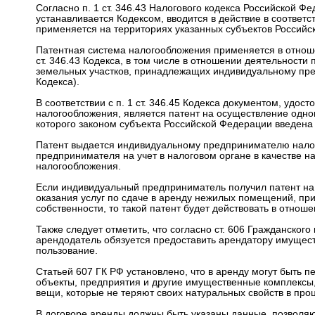
Согласно п. 1 ст. 346.43 Налогового кодекса Российской Ф
устанавливается Кодексом, вводится в действие в соответ
применяется на территориях указанных субъектов Российс
Патентная система налогообложения применяется в отнош
ст. 346.43 Кодекса, в том числе в отношении деятельности
земельных участков, принадлежащих индивидуальному предп
Кодекса).
В соответствии с п. 1 ст. 346.45 Кодекса документом, уд
налогообложения, является патент на осуществление одно
которого законом субъекта Российской Федерации введена
Патент выдается индивидуальному предпринимателю налог
предпринимателя на учет в налоговом органе в качестве 
налогообложения.
Если индивидуальный предприниматель получил патент на
оказания услуг по сдаче в аренду нежилых помещений, п
собственности, то такой патент будет действовать в отнош
Также следует отметить, что согласно ст. 606 Гражданског
арендодатель обязуется предоставить арендатору имущест
пользование.
Статьей 607 ГК РФ установлено, что в аренду могут быть 
объекты, предприятия и другие имущественные комплексы,
вещи, которые не теряют своих натуральных свойств в про
В договоре аренды должны быть указаны данные, позвол