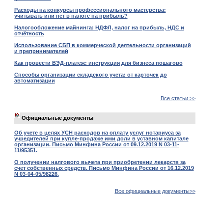
Расходы на конкурсы профессионального мастерства:
учитывать или нет в налоге на прибыль?
Налогообложение майнинга: НДФЛ, налог на прибыль, НДС и
отчётность
Использование СБП в коммерческой деятельности организаций
и препринимателей
Как провести ВЭД-платеж: инструкция для бизнеса пошагово
Способы организации складского учета: от карточек до
автоматизации
Все статьи >>
Официальные документы
Об учете в целях УСН расходов на оплату услуг нотариуса за
учредителей при купле-продаже ими доли в уставном капитале
организации. Письмо Минфина России от 09.12.2019 N 03-11-
11/95351.
О получении налгового вычета при приобретении лекарств за
счет собственных средств. Письмо Минфина России от 16.12.2019
N 03-04-05/98226.
Все официальные документы>>