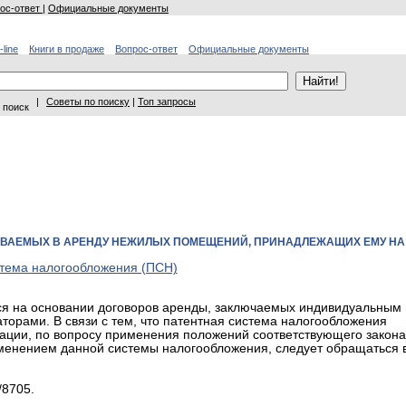
ос-ответ
|
Официальные документы
-line
Книги в продаже
Вопрос-ответ
Официальные документы
|
Советы по поиску
|
Топ запросы
 поиск
АВАЕМЫХ В АРЕНДУ НЕЖИЛЫХ ПОМЕЩЕНИЙ, ПРИНАДЛЕЖАЩИХ ЕМУ НА
стема налогообложения (ПСН)
тся на основании договоров аренды, заключаемых индивидуальным
орами. В связи с тем, что патентная система налогообложения
рации, по вопросу применения положений соответствующего закона
именением данной системы налогообложения, следует обращаться 
/8705.