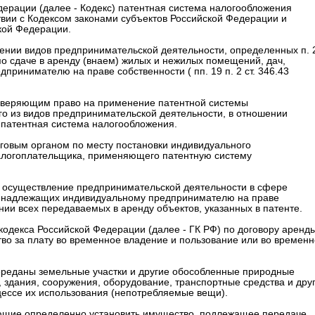
едерации (далее - Кодекс) патентная система налогообложения
ствии с Кодексом законами субъектов Российской Федерации и
кой Федерации.
ении видов предпринимательской деятельности, определенных п. 
 по сдаче в аренду (внаем) жилых и нежилых помещений, дач,
ринимателю на праве собственности ( пп. 19 п. 2 ст. 346.43
остоверяющим право на применение патентной системы
го из видов предпринимательской деятельности, в отношении
 патентная система налогообложения.
овым органом по месту постановки индивидуального
налогоплательщика, применяющего патентную систему
 осуществление предпринимательской деятельности в сфере
ринадлежащих индивидуальному предпринимателю на праве
ении всех передаваемых в аренду объектов, указанных в патенте.
о кодекса Российской Федерации (далее - ГК РФ) по договору аренд
во за плату во временное владение и пользование или во временн
переданы земельные участки и другие обособленные природные
 здания, сооружения, оборудование, транспортные средства и дру
цессе их использования (непотребляемые вещи).
яющие определенно установить имущество, подлежащее передаче