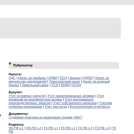
Рубрикатор
Налоги:
НДС
|
Налог на прибыль
|
НДФЛ
|
ЕСН
|
Акцизы
|
НДПИ
|
Налог на
имущество предприятий
|
Транспортный налог
|
Налог на игорный
бизнес
|
Земельный налог
|
УСН
|
ЕНВД
|
ЕСХН
Бухучет:
Учет основных средств
|
Учет нематериальных активов
|
Учет
вложений во внеоборотные активы
|
Учет материально-
производственных запасов
|
Учет собственного капитала
|
Учетная
политика организации
|
Учет расчетов
|
Бухгалтерская отчетность
Документы:
в
Судебная практика по налоговым спорам (ФАС)
Кодексы:
НК РФ ч.1
|
НК РФ ч.2
|
ГК РФ ч.1
|
ГК РФ ч.2
|
ГК РФ ч.3
|
ГК РФ ч.4
|
ТК
РФ