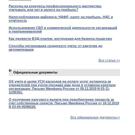
Расходы на конкурсы профессионального мастерства:
учитывать или нет в налоге на прибыль?
Налогообложение майнинга: НДФЛ, налог на прибыль, НДС и
отчётность
Использование СБП в коммерческой деятельности организаций
и препринимателей
Как провести ВЭД-платеж: инструкция для бизнеса пошагово
Способы организации складского учета: от карточек до
автоматизации
Все статьи >>
Официальные документы
Об учете в целях УСН расходов на оплату услуг нотариуса за
учредителей при купле-продаже ими доли в уставном капитале
организации. Письмо Минфина России от 09.12.2019 N 03-11-
11/95351.
О получении налгового вычета при приобретении лекарств за
счет собственных средств. Письмо Минфина России от 16.12.2019
N 03-04-05/98226.
Все официальные документы>>