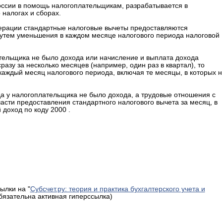
ссии в помощь налогоплательщикам, разрабатывается в
 налогах и сборах.
дерации стандартные налоговые вычеты предоставляются
путем уменьшения в каждом месяце налогового периода налоговой
тельщика не было дохода или начисление и выплата дохода
разу за несколько месяцев (например, один раз в квартал), то
каждый месяц налогового периода, включая те месяцы, в которых 
да у налогоплательщика не было дохода, а трудовые отношения с
сти предоставления стандартного налогового вычета за месяц, в
доход по коду 2000 .
ылки на "
Субсчет.ру: теория и практика бухгалтерского учета и
обязательна активная гиперссылка)