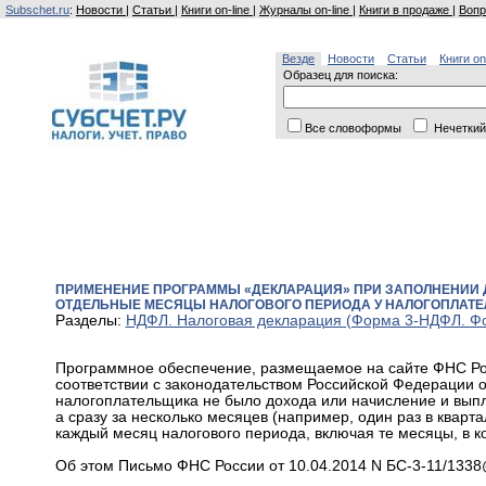
Subschet.ru
:
Новости
|
Статьи
|
Книги on-line
|
Журналы on-line
|
Книги в продаже
|
Вопр
Везде
Новости
Статьи
Книги on
Образец для поиска:
Все словоформы
Нечеткий
ПРИМЕНЕНИЕ ПРОГРАММЫ «ДЕКЛАРАЦИЯ» ПРИ ЗАПОЛНЕНИИ ДЕ
ОТДЕЛЬНЫЕ МЕСЯЦЫ НАЛОГОВОГО ПЕРИОДА У НАЛОГОПЛАТЕ
Разделы:
НДФЛ. Налоговая декларация (Форма 3-НДФЛ. Ф
Программное обеспечение, размещаемое на сайте ФНС Ро
соответствии с законодательством Российской Федерации о
налогоплательщика не было дохода или начисление и выпл
а сразу за несколько месяцев (например, один раз в кварт
каждый месяц налогового периода, включая те месяцы, в к
Об этом Письмо ФНС России от 10.04.2014 N БС-3-11/1338