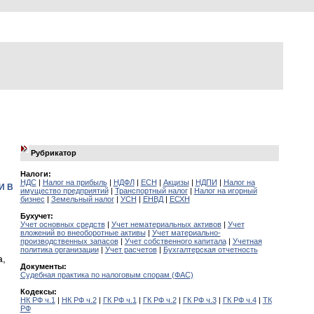
Рубрикатор
Налоги:
НДС
|
Налог на прибыль
|
НДФЛ
|
ЕСН
|
Акцизы
|
НДПИ
|
Налог на
И В
имущество предприятий
|
Транспортный налог
|
Налог на игорный
бизнес
|
Земельный налог
|
УСН
|
ЕНВД
|
ЕСХН
Бухучет:
Учет основных средств
|
Учет нематериальных активов
|
Учет
вложений во внеоборотные активы
|
Учет материально-
производственных запасов
|
Учет собственного капитала
|
Учетная
политика организации
|
Учет расчетов
|
Бухгалтерская отчетность
а,
Документы:
Судебная практика по налоговым спорам (ФАС)
Кодексы:
НК РФ ч.1
|
НК РФ ч.2
|
ГК РФ ч.1
|
ГК РФ ч.2
|
ГК РФ ч.3
|
ГК РФ ч.4
|
ТК
РФ