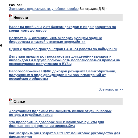
Разное:
Экономика недвижимости: учебное пособие
Виноградов Д.В| -
Новости
Налог на прибыль: учет банком доходов в виде процентов по
кредитному договору
Возврат НДС организациям, экспортирующим водные
биоресурсы с низкой степенью переработки
не
НДФЛ с доходов граждан стран ЕАЭС от работы по найму в РФ
Депутаты предлагают восстановить для детей-инвалидов и
инвалидов I и II групп возможность воспользоваться правом на
внеконкурсное поступление в ВУЗы
Налогообложение НДФЛ доходов резидента Великобритании,
полученных в виде дивидендов или вознаграждений от
российского общества
Все новости >>
Статьи
Электронная подпись: как защитить бизнес от финансовых
потерь и судебных исков
Что проверить в договоре МФО: ключевые пункты для
безопасного оформления микрозайма
Как настроить учет затрат в 1С:ERP: пошаговое руководство для
финансистов