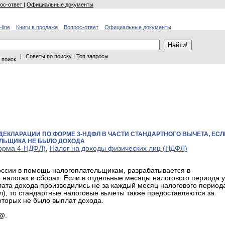
ос-ответ
|
Официальные документы
-line
Книги в продаже
Вопрос-ответ
Официальные документы
|
Советы по поиску
|
Топ запросы
 поиск
КЛАРАЦИИ ПО ФОРМЕ 3-НДФЛ В ЧАСТИ СТАНДАРТНОГО ВЫЧЕТА, ЕСЛ
ЛЬЩИКА НЕ БЫЛО ДОХОДА
орма 4-НДФЛ)
,
Налог на доходы физических лиц (НДФЛ)
ссии в помощь налогоплательщикам, разрабатывается в
 налогах и сборах. Если в отдельные месяцы налогового периода у
ата дохода производились не за каждый месяц налогового период
ал), то стандартные налоговые вычеты также предоставляются за
оторых не было выплат дохода.
@.