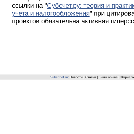
ссылки на "
Субсчет.ру: теория и практи
учета и налогообложения
" при цитирова
проектов обязательна активная гиперс
Subschet.ru
:
Новости
|
Статьи
|
Книги on-line
|
Журналы 