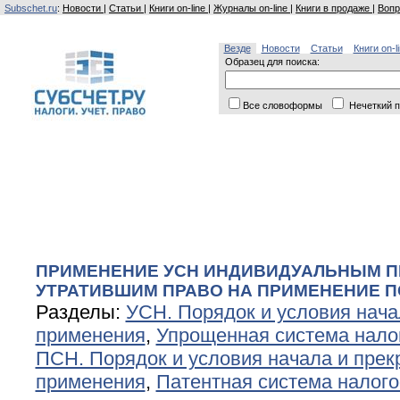
Subschet.ru
:
Новости
|
Статьи
|
Книги on-line
|
Журналы on-line
|
Книги в продаже
|
Вопр
Везде
Новости
Статьи
Книги on-l
Образец для поиска:
Все словоформы
Нечеткий п
ПРИМЕНЕНИЕ УСН ИНДИВИДУАЛЬНЫМ П
УТРАТИВШИМ ПРАВО НА ПРИМЕНЕНИЕ П
Разделы:
УСН. Порядок и условия нач
применения
,
Упрощенная система нало
ПСН. Порядок и условия начала и пре
применения
,
Патентная система налог