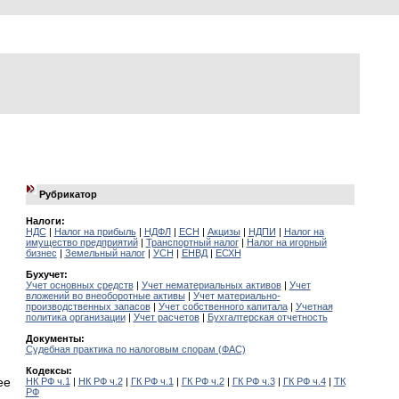
Рубрикатор
Налоги:
НДС
|
Налог на прибыль
|
НДФЛ
|
ЕСН
|
Акцизы
|
НДПИ
|
Налог на
имущество предприятий
|
Транспортный налог
|
Налог на игорный
бизнес
|
Земельный налог
|
УСН
|
ЕНВД
|
ЕСХН
Бухучет:
Учет основных средств
|
Учет нематериальных активов
|
Учет
вложений во внеоборотные активы
|
Учет материально-
производственных запасов
|
Учет собственного капитала
|
Учетная
политика организации
|
Учет расчетов
|
Бухгалтерская отчетность
Документы:
Судебная практика по налоговым спорам (ФАС)
Кодексы:
ее
НК РФ ч.1
|
НК РФ ч.2
|
ГК РФ ч.1
|
ГК РФ ч.2
|
ГК РФ ч.3
|
ГК РФ ч.4
|
ТК
РФ