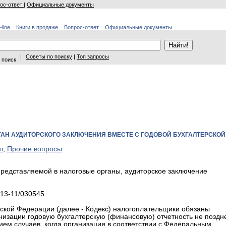
ос-ответ
|
Официальные документы
-line
Книги в продаже
Вопрос-ответ
Официальные документы
|
Советы по поиску
|
Топ запросы
 поиск
АН АУДИТОРСКОГО ЗАКЛЮЧЕНИЯ ВМЕСТЕ С ГОДОВОЙ БУХГАЛТЕРСКОЙ
т
,
Прочие вопросы
 представляемой в налоговые органы, аудиторское заключение
13-11/030545.
сийской Федерации (далее - Кодекс) налогоплательщики обязаны
низации годовую бухгалтерскую (финансовую) отчетность не поздн
ием случаев, когда организация в соответствии с Федеральным