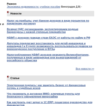
Разное:
Экономика недвижимости: учебное пособие
Виноградов Д.В| -
Новости
Налог на прибыль: учет банком доходов в виде процентов по
кредитному договору
м и
Возврат НДС организациям, экспортирующим водные
биоресурсы с низкой степенью переработки
НДФЛ с доходов граждан стран ЕАЭС от работы по найму в РФ
Депутаты предлагают восстановить для детей-инвалидов и
инвалидов I и II групп возможность воспользоваться правом на
внеконкурсное поступление в ВУЗы
,
Налогообложение НДФЛ доходов резидента Великобритании,
полученных в виде дивидендов или вознаграждений от
российского общества
Все новости >>
Статьи
Электронная подпись: как защитить бизнес от финансовых
потерь и судебных исков
Что проверить в договоре МФО: ключевые пункты для
безопасного оформления микрозайма
Как настроить учет затрат в 1С:ERP: пошаговое руководство для
финансистов