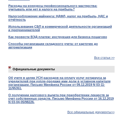
Расходы на конкурсы профессионального мастерства:
учитывать или нет в налоге на прибыль?
Налогообложение майнинга: НДФЛ, налог на прибыль, НДС и
отчётность
Использование СБП в коммерческой деятельности организаций
и препринимателей
Как провести ВЭД-платеж: инструкция для бизнеса пошагово
Способы организации складского учета: от карточек до
автоматизации
Все статьи >>
Официальные документы
Об учете в целях УСН расходов на оплату услуг нотариуса за
учредителей при купле-продаже ими доли в уставном капитале
организации. Письмо Минфина России от 09.12.2019 N 03-11-
11/95351.
О получении налгового вычета при приобретении лекарств за
счет собственных средств. Письмо Минфина России от 16.12.2019
N 03-04-05/98226.
Все официальные документы>>