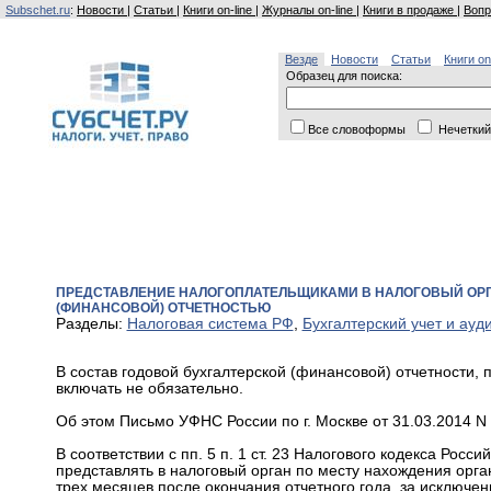
Subschet.ru
:
Новости
|
Статьи
|
Книги on-line
|
Журналы on-line
|
Книги в продаже
|
Вопр
Везде
Новости
Статьи
Книги on
Образец для поиска:
Все словоформы
Нечеткий
ПРЕДСТАВЛЕНИЕ НАЛОГОПЛАТЕЛЬЩИКАМИ В НАЛОГОВЫЙ ОРГ
(ФИНАНСОВОЙ) ОТЧЕТНОСТЬЮ
Разделы:
Налоговая система РФ
,
Бухгалтерский учет и ауди
В состав годовой бухгалтерской (финансовой) отчетности,
включать не обязательно.
Об этом Письмо УФНС России по г. Москве от 31.03.2014 N 
В соответствии с пп. 5 п. 1 ст. 23 Налогового кодекса Рос
представлять в налоговый орган по месту нахождения орга
трех месяцев после окончания отчетного года, за исключен