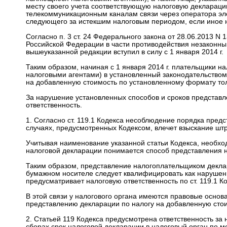
месту своего учета соответствующую налоговую декларац
телекоммуникационным каналам связи через оператора эле
следующего за истекшим налоговым периодом, если иное н
Согласно п. 3 ст. 24 Федерального закона от 28.06.2013 N
Российской Федерации в части противодействия незаконным 
вышеуказанной редакции вступил в силу с 1 января 2014 г.
Таким образом, начиная с 1 января 2014 г. плательщики н
налоговыми агентами) в установленный законодательством 
на добавленную стоимость по установленному формату то
За нарушение установленных способов и сроков представл
ответственность.
1. Согласно ст. 119.1 Кодекса несоблюдение порядка пред
случаях, предусмотренных Кодексом, влечет взыскание шт
Учитывая наименование указанной статьи Кодекса, необхо
налоговой декларации понимается способ представления 
Таким образом, представление налогоплательщиком деклар
бумажном носителе следует квалифицировать как нарушен
предусматривает налоговую ответственность по ст. 119.1 К
В этой связи у налогового органа имеются правовые основ
представлению декларации по налогу на добавленную стои
2. Статьей 119 Кодекса предусмотрена ответственность за
сборах срок налоговой декларации в налоговый орган по ме