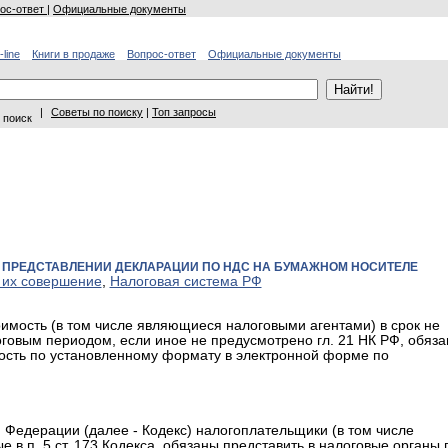
ос-ответ
|
Официальные документы
-line
Книги в продаже
Вопрос-ответ
Официальные документы
|
Советы по поиску
|
Топ запросы
 поиск
РИ ПРЕДСТАВЛЕНИИ ДЕКЛАРАЦИИ ПО НДС НА БУМАЖНОМ НОСИТЕЛЕ
 их совершение
,
Налоговая система РФ
оимость (в том числе являющиеся налоговыми агентами) в срок не
оговым периодом, если иное не предусмотрено гл. 21 НК РФ, обяз
ость по установленному формату в электронной форме по
ой Федерации (далее - Кодекс) налогоплательщики (в том числе
 в п. 5 ст. 173 Кодекса, обязаны представить в налоговые органы 