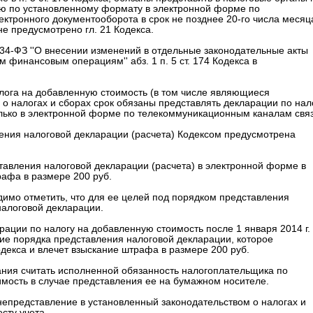
ию по установленному формату в электронной форме по
ктронного документооборота в срок не позднее 20-го числа месяц
е предусмотрено гл. 21 Кодекса.
 134-ФЗ ''О внесении изменений в отдельные законодательные акты
финансовым операциям'' абз. 1 п. 5 ст. 174 Кодекса в
алога на добавленную стоимость (в том числе являющиеся
о налогах и сборах срок обязаны представлять декларации по нал
лько в электронной форме по телекоммуникационным каналам связ
ения налоговой декларации (расчета) Кодексом предусмотрена
ставления налоговой декларации (расчета) в электронной форме в
рафа в размере 200 руб.
димо отметить, что для ее целей под порядком представления
налоговой декларации.
ации по налогу на добавленную стоимость после 1 января 2014 г.
ие порядка представления налоговой декларации, которое
одекса и влечет взыскание штрафа в размере 200 руб.
ания считать исполненной обязанность налогоплательщика по
мость в случае представления ее на бумажном носителе.
 непредставление в установленный законодательством о налогах и
сту учета.