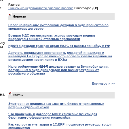
Разное:
а,
Экономика недвижимости: учебное пособие
Виноградов Д.В| -
Новости
Налог на прибыль: учет банком доходов в виде процентов по
кредитному договору
Возврат НДС организациям, экспортирующим водные
биоресурсы с низкой степенью переработки
огу
НДФЛ с доходов граждан стран ЕАЭС от работы по найму в РФ
и.
Депутаты предлагают восстановить для детей-инвалидов и
инвалидов I и II групп возможность воспользоваться правом на
внеконкурсное поступление в ВУЗы
Налогообложение НДФЛ доходов резидента Великобритании,
полученных в виде дивидендов или вознаграждений от
российского общества
Все новости >>
 на
Статьи
Электронная подпись: как защитить бизнес от финансовых
потерь и судебных исков
Что проверить в договоре МФО: ключевые пункты для
безопасного оформления микрозайма
Как настроить учет затрат в 1С:ERP: пошаговое руководство для
финансистов