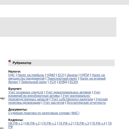
Рубрикатор
Налоги:
НДС
|
Налог на прибыль
|
НДФЛ
|
ЕСН
|
Акцизы
|
НДПИ
|
Налог на
имущество предприятий
|
Транспортный налог
|
Налог на игорный
бизнес
|
Земельный налог
|
УСН
|
ЕНВД
|
ЕСХН
Бухучет:
Учет основных средств
|
Учет нематериальных активов
|
Учет
вложений во внеоборотные активы
|
Учет материально-
аны
производственных запасов
|
Учет собственного капитала
|
Учетная
политика организации
|
Учет расчетов
|
Бухгалтерская отчетность
Документы:
Судебная практика по налоговым спорам (ФАС)
Кодексы:
НК РФ ч.1
|
НК РФ ч.2
|
ГК РФ ч.1
|
ГК РФ ч.2
|
ГК РФ ч.3
|
ГК РФ ч.4
|
ТК
РФ
по