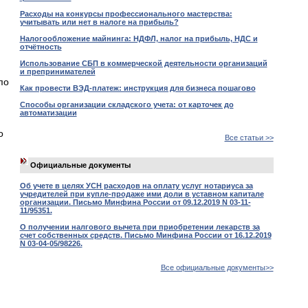
Расходы на конкурсы профессионального мастерства:
учитывать или нет в налоге на прибыль?
Налогообложение майнинга: НДФЛ, налог на прибыль, НДС и
отчётность
Использование СБП в коммерческой деятельности организаций
и препринимателей
по
Как провести ВЭД-платеж: инструкция для бизнеса пошагово
Способы организации складского учета: от карточек до
автоматизации
о
Все статьи >>
Официальные документы
Об учете в целях УСН расходов на оплату услуг нотариуса за
учредителей при купле-продаже ими доли в уставном капитале
организации. Письмо Минфина России от 09.12.2019 N 03-11-
11/95351.
О получении налгового вычета при приобретении лекарств за
счет собственных средств. Письмо Минфина России от 16.12.2019
N 03-04-05/98226.
Все официальные документы>>