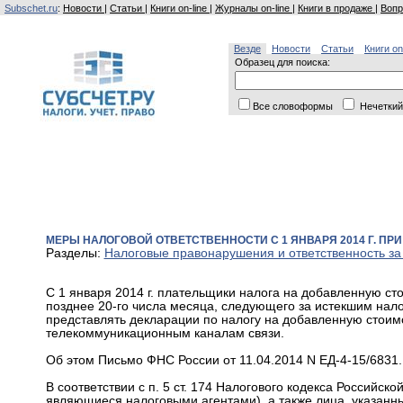
Subschet.ru
:
Новости
|
Статьи
|
Книги on-line
|
Журналы on-line
|
Книги в продаже
|
Вопр
Везде
Новости
Статьи
Книги on
Образец для поиска:
Все словоформы
Нечеткий
МЕРЫ НАЛОГОВОЙ ОТВЕТСТВЕННОСТИ С 1 ЯНВАРЯ 2014 Г. П
Разделы:
Налоговые правонарушения и ответственность за
С 1 января 2014 г. плательщики налога на добавленную ст
позднее 20-го числа месяца, следующего за истекшим нал
представлять декларации по налогу на добавленную стоим
телекоммуникационным каналам связи.
Об этом Письмо ФНС России от 11.04.2014 N ЕД-4-15/6831.
В соответствии с п. 5 ст. 174 Налогового кодекса Российск
являющиеся налоговыми агентами), а также лица, указанные