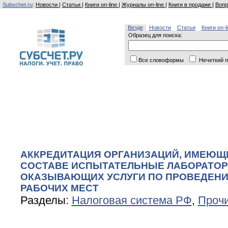
Subschet.ru
:
Новости
|
Статьи
|
Книги on-line
|
Журналы on-line
|
Книги в продаже
|
Вопр
Везде
Новости
Статьи
Книги on-l
Образец для поиска:
Все словоформы
Нечеткий п
АККРЕДИТАЦИЯ ОРГАНИЗАЦИЙ, ИМЕЮЩ
СОСТАВЕ ИСПЫТАТЕЛЬНЫЕ ЛАБОРАТОР
ОКАЗЫВАЮЩИХ УСЛУГИ ПО ПРОВЕДЕНИ
РАБОЧИХ МЕСТ
Разделы:
Налоговая система РФ
,
Проч