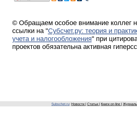
© Обращаем особое внимание коллег н
ссылки на "
Субсчет.ру: теория и практи
учета и налогообложения
" при цитирова
проектов обязательна активная гиперс
Subschet.ru
:
Новости
|
Статьи
|
Книги on-line
|
Журналы 