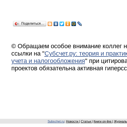
Поделиться…
© Обращаем особое внимание коллег н
ссылки на "
Субсчет.ру: теория и практи
учета и налогообложения
" при цитирова
проектов обязательна активная гиперс
Subschet.ru
:
Новости
|
Статьи
|
Книги on-line
|
Журналы 