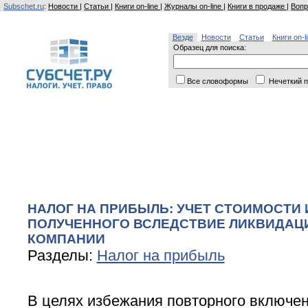
Subschet.ru
:
Новости
|
Статьи
|
Книги on-line
|
Журналы on-line
|
Книги в продаже
|
Вопр
Везде
Новости
Статьи
Книги on-l
Образец для поиска:
Все словоформы
Нечеткий п
НАЛОГ НА ПРИБЫЛЬ: УЧЕТ СТОИМОСТИ
ПОЛУЧЕННОГО ВСЛЕДСТВИЕ ЛИКВИДАЦ
КОМПАНИИ
Разделы:
Налог на прибыль
В целях избежания повторного включен