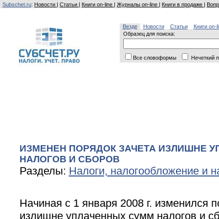
Subschet.ru
:
Новости
|
Статьи
|
Книги on-line
|
Журналы on-line
|
Книги в продаже
|
Вопр
Везде
Новости
Статьи
Книги on-l
Образец для поиска:
Все словоформы
Нечеткий п
ИЗМЕНЕН ПОРЯДОК ЗАЧЕТА ИЗЛИШНЕ 
НАЛОГОВ И СБОРОВ
Разделы:
Налоги, налогообложение и н
Начиная с 1 января 2008 г. изменился п
излишне уплаченных сумм налогов и сб