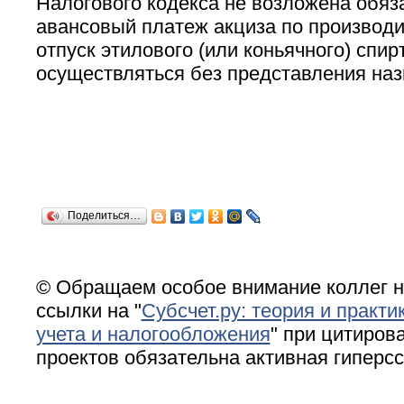
Налогового кодекса не возложена обяз
авансовый платеж акциза по производ
отпуск этилового (или коньячного) спи
осуществляться без представления на
Поделиться…
© Обращаем особое внимание коллег н
ссылки на "
Субсчет.ру: теория и практи
учета и налогообложения
" при цитирова
проектов обязательна активная гиперс