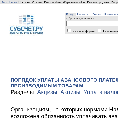
Subschet.ru
:
Новости
|
Статьи
|
Книги on-line
|
Журналы on-line
|
Книги в продаже
|
Вопр
Везде
Новости
Статьи
Книги on-l
Образец для поиска:
Все словоформы
Нечеткий п
ПОРЯДОК УПЛАТЫ АВАНСОВОГО ПЛАТЕ
ПРОИЗВОДИМЫМ ТОВАРАМ
Разделы:
Акцизы
;
Акцизы. Уплата нало
Организациям, на которых нормами Нал
возложена обязанность уплачивать ав