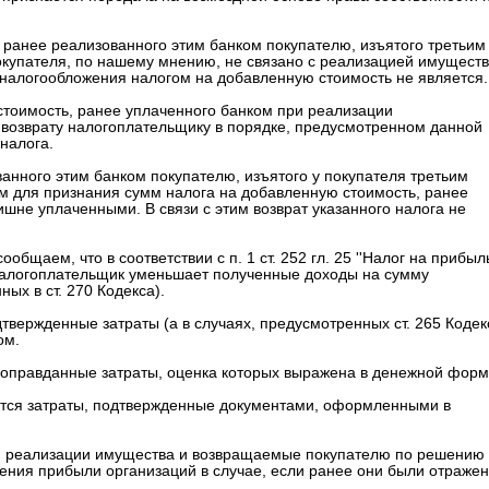
ранее реализованного этим банком покупателю, изъятого третьим
купателя, по нашему мнению, не связано с реализацией имущест
 налогообложения налогом на добавленную стоимость не является.
стоимость, ранее уплаченного банком при реализации
са возврату налогоплательщику в порядке, предусмотренном данной
налога.
нного этим банком покупателю, изъятого у покупателя третьим
м для признания сумм налога на добавленную стоимость, ранее
шне уплаченными. В связи с этим возврат указанного налога не
щаем, что в соответствии с п. 1 ст. 252 гл. 25 ''Налог на прибыл
 налогоплательщик уменьшает полученные доходы на сумму
ых в ст. 270 Кодекса).
вержденные затраты (а в случаях, предусмотренных ст. 265 Кодек
ом.
оправданные затраты, оценка которых выражена в денежной форм
ся затраты, подтвержденные документами, оформленными в
ри реализации имущества и возвращаемые покупателю по решению
жения прибыли организаций в случае, если ранее они были отраже