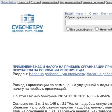
Subschet.ru
:
Новости
|
Статьи
|
Книги on-line
|
Журналы on-line
|
Книги в продаже
|
Вопр
Везде
Новости
Статьи
Книги on
Образец для поиска:
Все словоформы
Нечеткий
ПРИМЕНЕНИЕ НДС И НАЛОГА НА ПРИБЫЛЬ ОРГАНИЗАЦИЙ ПРИ
ПОКУПАТЕЛЯ НА ОСНОВАНИИ РЕШЕНИЯ СУДА
Разделы:
Налог на добавленную стоимость
;
Налог на доба
Расходы организации по возмещению упущенной выгоды не
налогу на прибыль организаций.
Об этом Письмо Минфина РФ от 12.10.2011 N 03-07-05/26.
Согласно пп. 1 п. 1 ст. 146 гл. 21 ''Налог на добавленную 
объектом налогообложения налогом на добавленную стоимо
этом на основании п. 1 ст. 39 Кодекса реализацией товаро