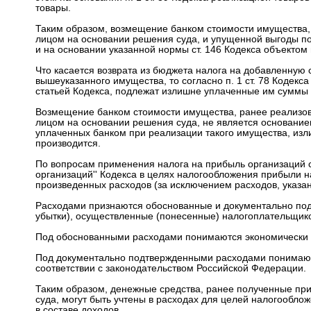
товары.
Таким образом, возмещение банком стоимости имущества, 
лицом на основании решения суда, и упущенной выгоды по
и на основании указанной нормы ст. 146 Кодекса объектом
Что касается возврата из бюджета налога на добавленную 
вышеуказанного имущества, то согласно п. 1 ст. 78 Кодек
статьей Кодекса, подлежат излишне уплаченные им суммы 
Возмещение банком стоимости имущества, ранее реализова
лицом на основании решения суда, не является основание
уплаченных банком при реализации такого имущества, изли
производится.
По вопросам применения налога на прибыль организаций сооб
организаций'' Кодекса в целях налогообложения прибыли
произведенных расходов (за исключением расходов, указанн
Расходами признаются обоснованные и документально подт
убытки), осуществленные (понесенные) налогоплательщик
Под обоснованными расходами понимаются экономически 
Под документально подтвержденными расходами понимают
соответствии с законодательством Российской Федерации.
Таким образом, денежные средства, ранее полученные п
суда, могут быть учтены в расходах для целей налогообло
в составе доходов.