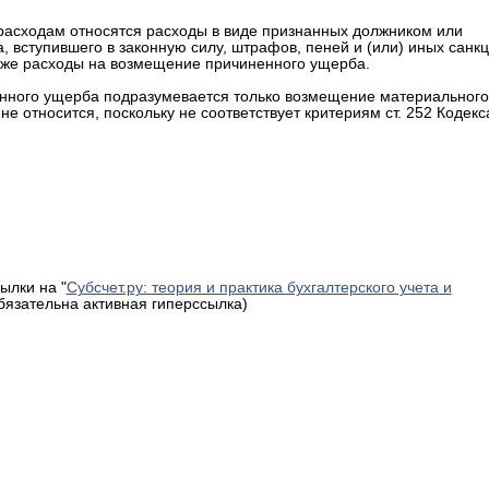
м расходам относятся расходы в виде признанных должником или
 вступившего в законную силу, штрафов, пеней и (или) иных санк
акже расходы на возмещение причиненного ущерба.
енного ущерба подразумевается только возмещение материального
 относится, поскольку не соответствует критериям ст. 252 Кодекс
ылки на "
Субсчет.ру: теория и практика бухгалтерского учета и
обязательна активная гиперссылка)