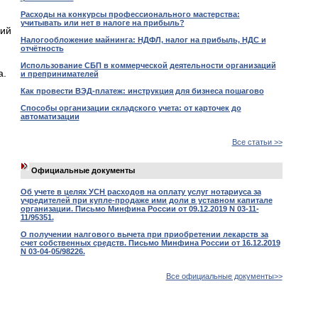
Расходы на конкурсы профессионального мастерства:
учитывать или нет в налоге на прибыль?
ций
Налогообложение майнинга: НДФЛ, налог на прибыль, НДС и
отчётность
Использование СБП в коммерческой деятельности организаций
а.
и препринимателей
Как провести ВЭД-платеж: инструкция для бизнеса пошагово
Способы организации складского учета: от карточек до
автоматизации
Все статьи >>
Официальные документы
Об учете в целях УСН расходов на оплату услуг нотариуса за
учредителей при купле-продаже ими доли в уставном капитале
организации. Письмо Минфина России от 09.12.2019 N 03-11-
11/95351.
О получении налгового вычета при приобретении лекарств за
счет собственных средств. Письмо Минфина России от 16.12.2019
N 03-04-05/98226.
Все официальные документы>>