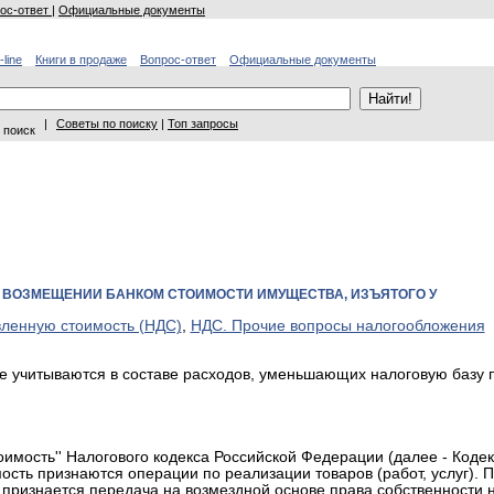
ос-ответ
|
Официальные документы
-line
Книги в продаже
Вопрос-ответ
Официальные документы
|
Советы по поиску
|
Топ запросы
 поиск
 ВОЗМЕЩЕНИИ БАНКОМ СТОИМОСТИ ИМУЩЕСТВА, ИЗЪЯТОГО У
вленную стоимость (НДС)
,
НДС. Прочие вопросы налогообложения
 учитываются в составе расходов, уменьшающих налоговую базу 
стоимость'' Налогового кодекса Российской Федерации (далее - Кодек
сть признаются операции по реализации товаров (работ, услуг). 
в признается передача на возмездной основе права собственности 