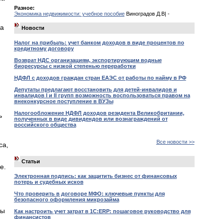
Разное:
Экономика недвижимости: учебное пособие
Виноградов Д.В| -
ва
Новости
Налог на прибыль: учет банком доходов в виде процентов по
кредитному договору
Возврат НДС организациям, экспортирующим водные
биоресурсы с низкой степенью переработки
НДФЛ с доходов граждан стран ЕАЭС от работы по найму в РФ
Депутаты предлагают восстановить для детей-инвалидов и
инвалидов I и II групп возможность воспользоваться правом на
внеконкурсное поступление в ВУЗы
Налогообложение НДФЛ доходов резидента Великобритании,
ь
полученных в виде дивидендов или вознаграждений от
российского общества
Все новости >>
са,
Статьи
е.
Электронная подпись: как защитить бизнес от финансовых
потерь и судебных исков
Что проверить в договоре МФО: ключевые пункты для
безопасного оформления микрозайма
ны
Как настроить учет затрат в 1С:ERP: пошаговое руководство для
финансистов