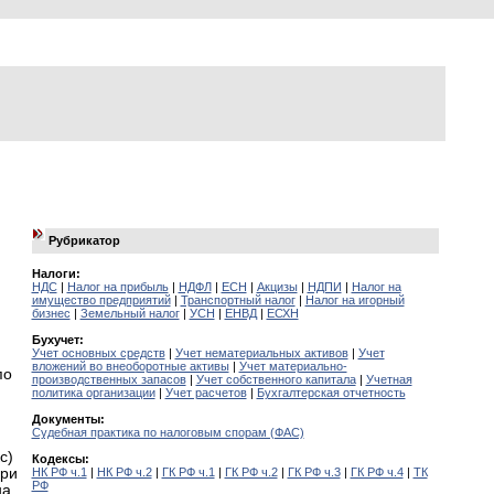
Рубрикатор
Налоги:
НДС
|
Налог на прибыль
|
НДФЛ
|
ЕСН
|
Акцизы
|
НДПИ
|
Налог на
имущество предприятий
|
Транспортный налог
|
Налог на игорный
бизнес
|
Земельный налог
|
УСН
|
ЕНВД
|
ЕСХН
Бухучет:
Учет основных средств
|
Учет нематериальных активов
|
Учет
вложений во внеоборотные активы
|
Учет материально-
по
производственных запасов
|
Учет собственного капитала
|
Учетная
политика организации
|
Учет расчетов
|
Бухгалтерская отчетность
Документы:
Судебная практика по налоговым спорам (ФАС)
с)
Кодексы:
При
НК РФ ч.1
|
НК РФ ч.2
|
ГК РФ ч.1
|
ГК РФ ч.2
|
ГК РФ ч.3
|
ГК РФ ч.4
|
ТК
РФ
на