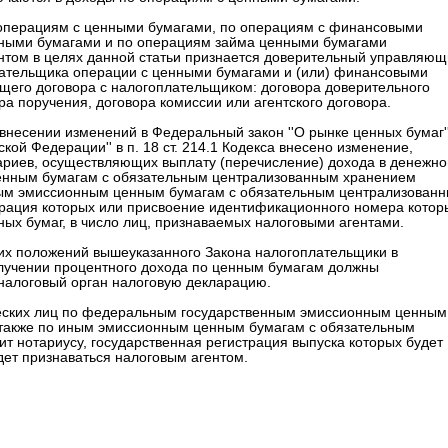
 по операциям с ценными бумагами, по операциям с финансовыми
нными бумагами и по операциям займа ценными бумагами
нтом в целях данной статьи признается доверительный управляющ
лательщика операции с ценными бумагами и (или) финансовыми
щего договора с налогоплательщиком: договора доверительного
ра поручения, договора комиссии или агентского договора.
 внесении изменений в Федеральный закон ''О рынке ценных бумаг''
ской Федерации'' в п. 18 ст. 214.1 Кодекса внесено изменение,
ариев, осуществляющих выплату (перечисление) дохода в денежно
нным бумагам с обязательным централизованным хранением
 иным эмиссионным ценным бумагам с обязательным централизован
трация которых или присвоение идентификационного номера кото
ных бумаг, в число лиц, признаваемых налоговыми агентами.
их положений вышеуказанного Закона налогоплательщики в
ри получении процентного дохода по ценным бумагам должны
 налоговый орган налоговую декларацию.
ических лиц по федеральным государственным эмиссионным ценным
 также по иным эмиссионным ценным бумагам с обязательным
 нотариусу, государственная регистрация выпуска которых будет
дет признаваться налоговым агентом.