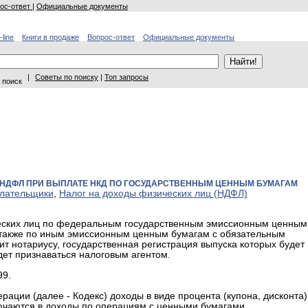
ос-ответ
|
Официальные документы
-line
Книги в продаже
Вопрос-ответ
Официальные документы
|
Советы по поиску
|
Топ запросы
 поиск
ПО НДФЛ ПРИ ВЫПЛАТЕ НКД ПО ГОСУДАРСТВЕННЫМ ЦЕННЫМ БУМАГАМ
лательщики
,
Налог на доходы физических лиц (НДФЛ)
ических лиц по федеральным государственным эмиссионным ценным
 также по иным эмиссионным ценным бумагам с обязательным
 нотариусу, государственная регистрация выпуска которых будет
дет признаваться налоговым агентом.
99.
ерации (далее - Кодекс) доходы в виде процента (купона, дисконта)
ючаются в доходы по операциям с ценными бумагами.