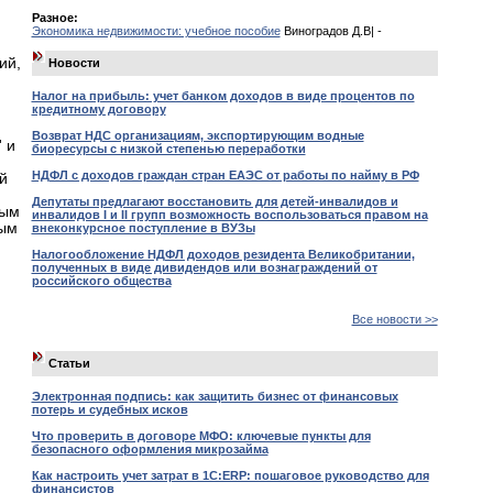
Разное:
Экономика недвижимости: учебное пособие
Виноградов Д.В| -
ий,
Новости
Налог на прибыль: учет банком доходов в виде процентов по
кредитному договору
Возврат НДС организациям, экспортирующим водные
 и
биоресурсы с низкой степенью переработки
НДФЛ с доходов граждан стран ЕАЭС от работы по найму в РФ
й
Депутаты предлагают восстановить для детей-инвалидов и
ным
инвалидов I и II групп возможность воспользоваться правом на
рым
внеконкурсное поступление в ВУЗы
Налогообложение НДФЛ доходов резидента Великобритании,
полученных в виде дивидендов или вознаграждений от
российского общества
Все новости >>
Статьи
Электронная подпись: как защитить бизнес от финансовых
потерь и судебных исков
Что проверить в договоре МФО: ключевые пункты для
безопасного оформления микрозайма
Как настроить учет затрат в 1С:ERP: пошаговое руководство для
финансистов