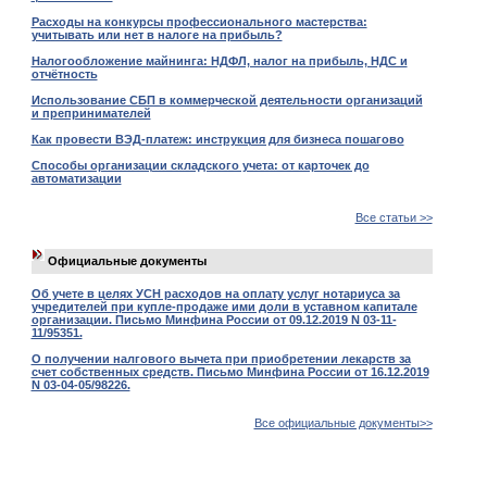
Расходы на конкурсы профессионального мастерства:
учитывать или нет в налоге на прибыль?
Налогообложение майнинга: НДФЛ, налог на прибыль, НДС и
отчётность
Использование СБП в коммерческой деятельности организаций
и препринимателей
Как провести ВЭД-платеж: инструкция для бизнеса пошагово
Способы организации складского учета: от карточек до
автоматизации
Все статьи >>
Официальные документы
Об учете в целях УСН расходов на оплату услуг нотариуса за
учредителей при купле-продаже ими доли в уставном капитале
организации. Письмо Минфина России от 09.12.2019 N 03-11-
11/95351.
О получении налгового вычета при приобретении лекарств за
счет собственных средств. Письмо Минфина России от 16.12.2019
N 03-04-05/98226.
Все официальные документы>>