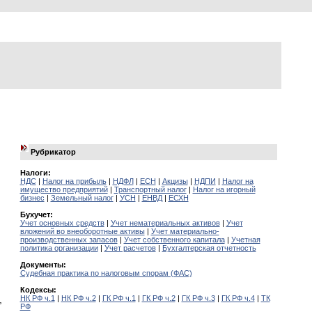
Рубрикатор
Налоги:
НДС
|
Налог на прибыль
|
НДФЛ
|
ЕСН
|
Акцизы
|
НДПИ
|
Налог на
имущество предприятий
|
Транспортный налог
|
Налог на игорный
бизнес
|
Земельный налог
|
УСН
|
ЕНВД
|
ЕСХН
Бухучет:
Учет основных средств
|
Учет нематериальных активов
|
Учет
вложений во внеоборотные активы
|
Учет материально-
производственных запасов
|
Учет собственного капитала
|
Учетная
политика организации
|
Учет расчетов
|
Бухгалтерская отчетность
Документы:
Судебная практика по налоговым спорам (ФАС)
Кодексы:
НК РФ ч.1
|
НК РФ ч.2
|
ГК РФ ч.1
|
ГК РФ ч.2
|
ГК РФ ч.3
|
ГК РФ ч.4
|
ТК
,
РФ