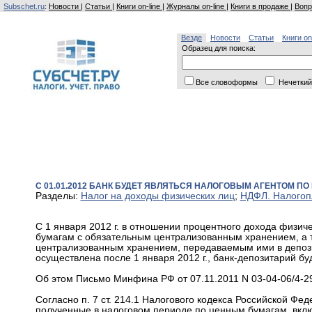
Subschet.ru
:
Новости
|
Статьи
|
Книги on-line
|
Журналы on-line
|
Книги в продаже
|
Вопр
Везде
Новости
Статьи
Книги on
Образец для поиска:
Все словоформы
Нечеткий
С 01.01.2012 БАНК БУДЕТ ЯВЛЯТЬСЯ НАЛОГОВЫМ АГЕНТОМ 
Разделы:
Налог на доходы физических лиц
;
НДФЛ. Налогоп
С 1 января 2012 г. в отношении процентного дохода физ
бумагам с обязательным централизованным хранением, а
централизованным хранением, передаваемым ими в депозит
осуществлена после 1 января 2012 г., банк-депозитарий бу
Об этом Письмо Минфина РФ от 07.11.2011 N 03-04-06/4-2
Согласно п. 7 ст. 214.1 Налогового кодекса Российской Фед
полученные в налоговом периоде по ценным бумагам, вкл