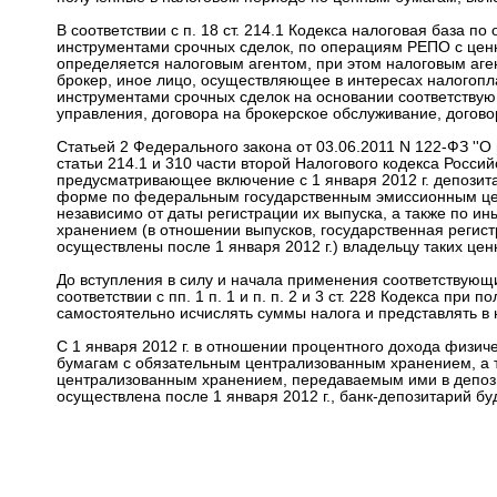
В соответствии с п. 18 ст. 214.1 Кодекса налоговая база
инструментами срочных сделок, по операциям РЕПО с це
определяется налоговым агентом, при этом налоговым аге
брокер, иное лицо, осуществляющее в интересах налогоп
инструментами срочных сделок на основании соответствую
управления, договора на брокерское обслуживание, догово
Статьей 2 Федерального закона от 03.06.2011 N 122-ФЗ ''О
статьи 214.1 и 310 части второй Налогового кодекса Россий
предусматривающее включение с 1 января 2012 г. депозит
форме по федеральным государственным эмиссионным це
независимо от даты регистрации их выпуска, а также по
хранением (в отношении выпусков, государственная регис
осуществлены после 1 января 2012 г.) владельцу таких цен
До вступления в силу и начала применения соответствующ
соответствии с пп. 1 п. 1 и п. п. 2 и 3 ст. 228 Кодекса п
самостоятельно исчислять суммы налога и представлять в
С 1 января 2012 г. в отношении процентного дохода физ
бумагам с обязательным централизованным хранением, а
централизованным хранением, передаваемым ими в депозит
осуществлена после 1 января 2012 г., банк-депозитарий бу