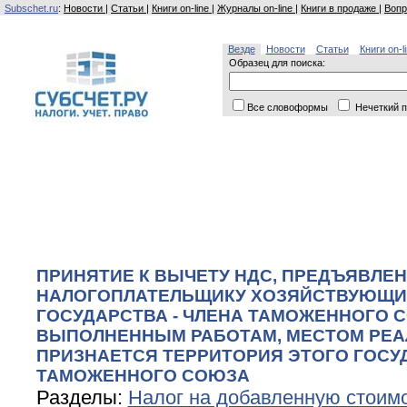
Subschet.ru
:
Новости
|
Статьи
|
Книги on-line
|
Журналы on-line
|
Книги в продаже
|
Вопр
Везде
Новости
Статьи
Книги on-l
Образец для поиска:
Все словоформы
Нечеткий п
ПРИНЯТИЕ К ВЫЧЕТУ НДС, ПРЕДЪЯВЛЕ
НАЛОГОПЛАТЕЛЬЩИКУ ХОЗЯЙСТВУЮЩИ
ГОСУДАРСТВА - ЧЛЕНА ТАМОЖЕННОГО 
ВЫПОЛНЕННЫМ РАБОТАМ, МЕСТОМ РЕА
ПРИЗНАЕТСЯ ТЕРРИТОРИЯ ЭТОГО ГОСУД
ТАМОЖЕННОГО СОЮЗА
Разделы:
Налог на добавленную стоим