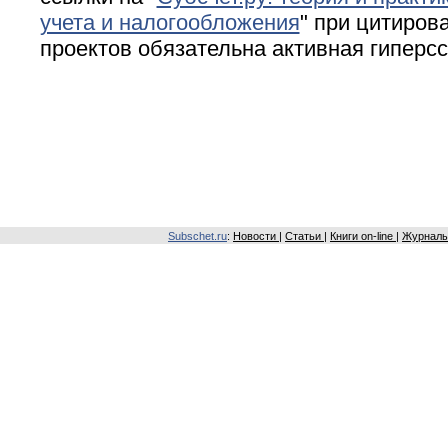
учета и налогообложения
" при цитирова
проектов обязательна активная гиперс
Subschet.ru
:
Новости
|
Статьи
|
Книги on-line
|
Журналы 