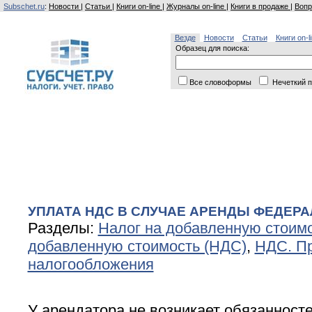
Subschet.ru
:
Новости
|
Статьи
|
Книги on-line
|
Журналы on-line
|
Книги в продаже
|
Вопр
Везде
Новости
Статьи
Книги on-l
Образец для поиска:
Все словоформы
Нечеткий п
УПЛАТА НДС В СЛУЧАЕ АРЕНДЫ ФЕДЕР
Разделы:
Налог на добавленную стоим
добавленную стоимость (НДС)
,
НДС. П
налогообложения
У арендатора не возникает обязанносте