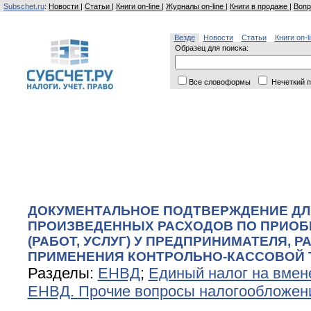
Subschet.ru
:
Новости
|
Статьи
|
Книги on-line
|
Журналы on-line
|
Книги в продаже
|
Вопр
Везде
Новости
Статьи
Книги on-l
Образец для поиска:
Все словоформы
Нечеткий п
ДОКУМЕНТАЛЬНОЕ ПОДТВЕРЖДЕНИЕ ДЛ
ПРОИЗВЕДЕННЫХ РАСХОДОВ ПО ПРИОБ
(РАБОТ, УСЛУГ) У ПРЕДПРИНИМАТЕЛЯ, 
ПРИМЕНЕНИЯ КОНТРОЛЬНО-КАССОВОЙ 
Разделы:
ЕНВД
;
Единый налог на вмен
ЕНВД. Прочие вопросы налогообложен