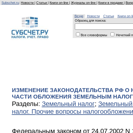
Subschet.ru
:
Новости
|
Статьи
|
Книги on-line
|
Журналы on-line
|
Книги в продаже
|
Вопр
Везде
Новости
Статьи
Книги on-l
Образец для поиска:
Все словоформы
Нечеткий п
ИЗМЕНЕНИЕ ЗАКОНОДАТЕЛЬСТВА РФ О Н
ЧАСТИ ОБЛОЖЕНИЯ ЗЕМЕЛЬНЫМ НАЛО
Разделы:
Земельный налог
;
Земельный 
налог. Прочие вопросы налогообложен
Федеральным законом от 24.07.2002 N 