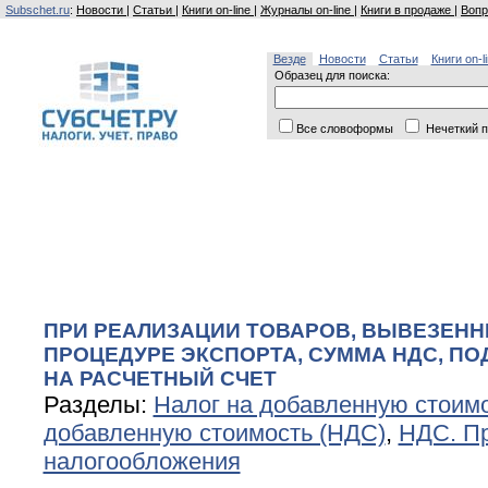
Subschet.ru
:
Новости
|
Статьи
|
Книги on-line
|
Журналы on-line
|
Книги в продаже
|
Вопр
Везде
Новости
Статьи
Книги on-l
Образец для поиска:
Все словоформы
Нечеткий п
ПРИ РЕАЛИЗАЦИИ ТОВАРОВ, ВЫВЕЗЕН
ПРОЦЕДУРЕ ЭКСПОРТА, СУММА НДС, ПО
НА РАСЧЕТНЫЙ СЧЕТ
Разделы:
Налог на добавленную стоим
добавленную стоимость (НДС)
,
НДС. П
налогообложения