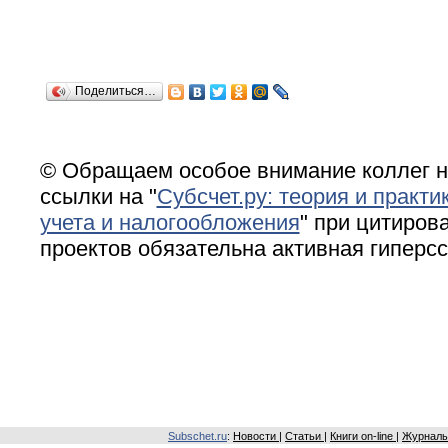
Поделиться…
© Обращаем особое внимание коллег н
ссылки на "
Субсчет.ру: теория и практи
учета и налогообложения
" при цитирова
проектов обязательна активная гиперс
Subschet.ru
:
Новости
|
Статьи
|
Книги on-line
|
Журналы 