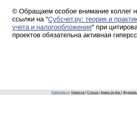
© Обращаем особое внимание коллег н
ссылки на "
Субсчет.ру: теория и практи
учета и налогообложения
" при цитирова
проектов обязательна активная гиперс
Subschet.ru
:
Новости
|
Статьи
|
Книги on-line
|
Журналы 