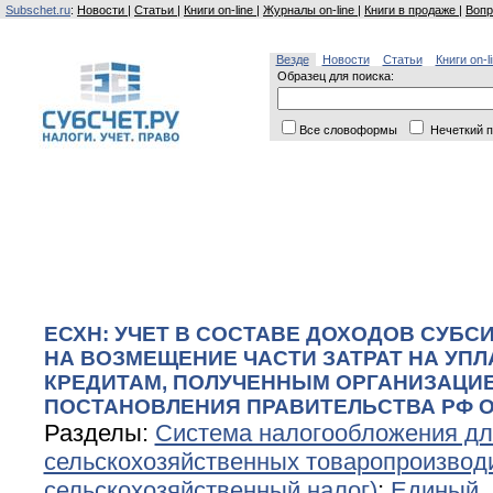
Subschet.ru
:
Новости
|
Статьи
|
Книги on-line
|
Журналы on-line
|
Книги в продаже
|
Вопр
Везде
Новости
Статьи
Книги on-l
Образец для поиска:
Все словоформы
Нечеткий п
ЕСХН: УЧЕТ В СОСТАВЕ ДОХОДОВ СУБС
НА ВОЗМЕЩЕНИЕ ЧАСТИ ЗАТРАТ НА УПЛ
КРЕДИТАМ, ПОЛУЧЕННЫМ ОРГАНИЗАЦИ
ПОСТАНОВЛЕНИЯ ПРАВИТЕЛЬСТВА РФ ОТ 0
Разделы:
Система налогообложения дл
сельскохозяйственных товаропроизвод
сельскохозяйственный налог)
;
Единый