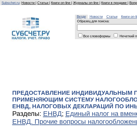
Subschet.ru
:
Новости
|
Статьи
|
Книги on-line
|
Журналы on-line
|
Книги в продаже
|
Вопр
Везде
Новости
Статьи
Книги on-l
Образец для поиска:
Все словоформы
Нечеткий п
ПРЕДОСТАВЛЕНИЕ ИНДИВИДУАЛЬНЫМ 
ПРИМЕНЯЮЩИМ СИСТЕМУ НАЛОГООБЛО
ЕНВД, НАЛОГОВЫХ ДЕКЛАРАЦИЙ ПО ИН
Разделы:
ЕНВД
;
Единый налог на вмен
ЕНВД. Прочие вопросы налогообложен