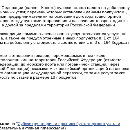
ой Федерации (далее - Кодекс) нулевая ставка налога на добавленн
ионных услуг, перечень которых установлен данным подпунктом ,
ыми предпринимателями на основании договора транспортной
аров между пунктами отправления и назначения товаров, один из
 а другой за пределами территории Российской Федерации.
 экспедиции помимо вышеназванных услуг оказываются услуги, не
а, а также не предусмотренные в иных подпунктах п. 1 ст. 164
на добавленную стоимость в соответствии с п. 3 ст. 164 Кодекса 
аемых в отношении товаров, перемещаемых в том числе
положенными на территории Российской Федерации (от места
дерации, до морского порта или пограничной станции, через
кой Федерации), оказываемых российской организацией на основа
о организацию международной перевозки, то такие услуги также
сть по ставке в размере 18 процентов.
ылки на "
Субсчет.ру: теория и практика бухгалтерского учета и
обязательна активная гиперссылка)