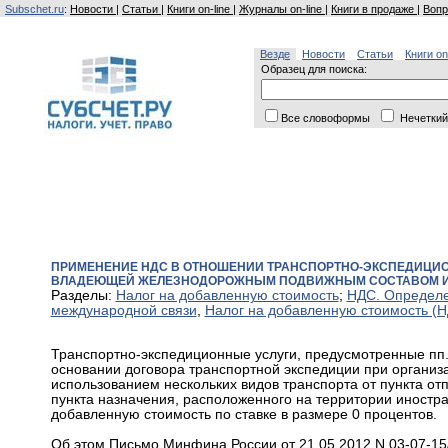
Subschet.ru
:
Новости
|
Статьи
|
Книги on-line
|
Журналы on-line
|
Книги в продаже
|
Вопр
Везде
Новости
Статьи
Книги on
Образец для поиска:
Все словоформы
Нечеткий
ПРИМЕНЕНИЕ НДС В ОТНОШЕНИИ ТРАНСПОРТНО-ЭКСПЕДИЦИО
ВЛАДЕЮЩЕЙ ЖЕЛЕЗНОДОРОЖНЫМ ПОДВИЖНЫМ СОСТАВОМ И
Разделы:
Налог на добавленную стоимость
;
НДС. Определе
международной связи
,
Налог на добавленную стоимость (
Транспортно-экспедиционные услуги, предусмотренные пп. 
основании договора транспортной экспедиции при органи
использованием нескольких видов транспорта от пункта от
пункта назначения, расположенного на территории иностр
добавленную стоимость по ставке в размере 0 процентов.
Об этом Письмо Минфина России от 21.05.2012 N 03-07-15