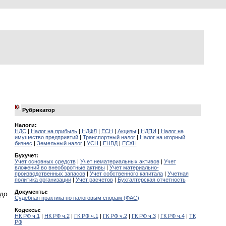
Рубрикатор
Налоги:
НДС
|
Налог на прибыль
|
НДФЛ
|
ЕСН
|
Акцизы
|
НДПИ
|
Налог на
имущество предприятий
|
Транспортный налог
|
Налог на игорный
бизнес
|
Земельный налог
|
УСН
|
ЕНВД
|
ЕСХН
Бухучет:
Учет основных средств
|
Учет нематериальных активов
|
Учет
вложений во внеоборотные активы
|
Учет материально-
производственных запасов
|
Учет собственного капитала
|
Учетная
политика организации
|
Учет расчетов
|
Бухгалтерская отчетность
Документы:
 до
Судебная практика по налоговым спорам (ФАС)
Кодексы:
НК РФ ч.1
|
НК РФ ч.2
|
ГК РФ ч.1
|
ГК РФ ч.2
|
ГК РФ ч.3
|
ГК РФ ч.4
|
ТК
РФ