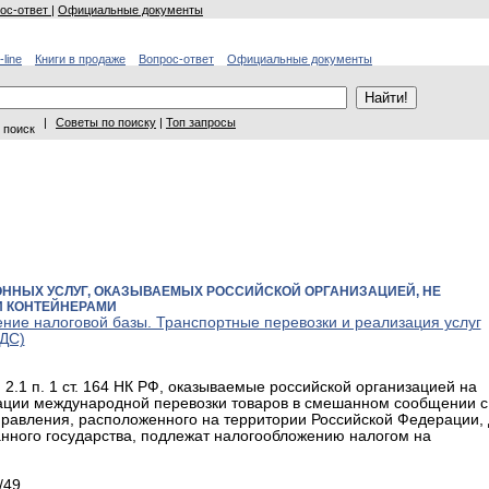
ос-ответ
|
Официальные документы
-line
Книги в продаже
Вопрос-ответ
Официальные документы
|
Советы по поиску
|
Топ запросы
 поиск
ННЫХ УСЛУГ, ОКАЗЫВАЕМЫХ РОССИЙСКОЙ ОРГАНИЗАЦИЕЙ, НЕ
 КОНТЕЙНЕРАМИ
ние налоговой базы. Транспортные перевозки и реализация услуг
НДС)
2.1 п. 1 ст. 164 НК РФ, оказываемые российской организацией на
зации международной перевозки товаров в смешанном сообщении с
правления, расположенного на территории Российской Федерации,
анного государства, подлежат налогообложению налогом на
/49.