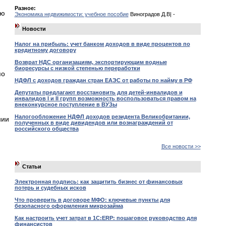
Разное:
ую
Экономика недвижимости: учебное пособие
Виноградов Д.В| -
Новости
Налог на прибыль: учет банком доходов в виде процентов по
кредитному договору
Возврат НДС организациям, экспортирующим водные
биоресурсы с низкой степенью переработки
по
НДФЛ с доходов граждан стран ЕАЭС от работы по найму в РФ
Депутаты предлагают восстановить для детей-инвалидов и
инвалидов I и II групп возможность воспользоваться правом на
внеконкурсное поступление в ВУЗы
Налогообложение НДФЛ доходов резидента Великобритании,
нии
полученных в виде дивидендов или вознаграждений от
российского общества
Все новости >>
Статьи
Электронная подпись: как защитить бизнес от финансовых
потерь и судебных исков
Что проверить в договоре МФО: ключевые пункты для
безопасного оформления микрозайма
Как настроить учет затрат в 1С:ERP: пошаговое руководство для
финансистов