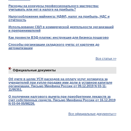
Расходы на конкурсы профессионального мастерства:
учитывать или нет в налоге на прибыль?
Налогообложение майнинга: НДФЛ, налог на прибыль, НДС и
отчётность
Использование СБП в коммерческой деятельности организаций
и препринимателей
Как провести ВЭД-платеж: инструкция для бизнеса пошагово
Способы организации складского учета: от карточек до
автоматизации
Все статьи >>
Официальные документы
Об учете в целях УСН расходов на оплату услуг нотариуса за
учредителей при купле-продаже ими доли в уставном капитале
организации. Письмо Минфина России от 09.12.2019 N 03-11-
11/95351.
О получении налгового вычета при приобретении лекарств за
счет собственных средств. Письмо Минфина России от 16.12.2019
N 03-04-05/98226.
Все официальные документы>>