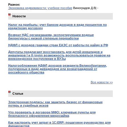
Разное:
Экономика недвижимости: учебное пособие
Виноградов Д.В| -
Новости
Налог на прибыль: учет банком доходов в виде процентов по
кредитному договору
Возврат НДС организациям, экспортирующим водные
биоресурсы с низкой степенью переработки
НДФЛ с доходов граждан стран ЕАЭС от работы по найму в РФ
Депутаты предлагают восстановить для детей-инвалидов и
инвалидов I и II групп возможность воспользоваться правом на
внеконкурсное поступление в ВУЗы
Налогообложение НДФЛ доходов резидента Великобритании,
полученных в виде дивидендов или вознаграждений от
российского общества
Все новости >>
Статьи
Электронная подпись: как защитить бизнес от финансовых
потерь и судебных исков
Что проверить в договоре МФО: ключевые пункты для
безопасного оформления микрозайма
Как настроить учет затрат в 1С:ERP: пошаговое руководство для
финансистов