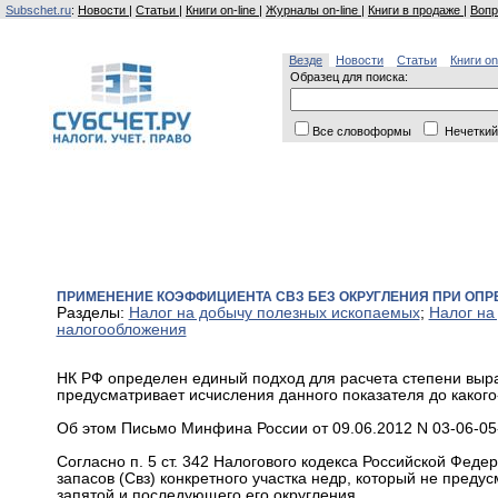
Subschet.ru
:
Новости
|
Статьи
|
Книги on-line
|
Журналы on-line
|
Книги в продаже
|
Вопр
Везде
Новости
Статьи
Книги on
Образец для поиска:
Все словоформы
Нечеткий
ПРИМЕНЕНИЕ КОЭФФИЦИЕНТА СВЗ БЕЗ ОКРУГЛЕНИЯ ПРИ ОПР
Разделы:
Налог на добычу полезных ископаемых
;
Налог на
налогообложения
НК РФ определен единый подход для расчета степени выраб
предусматривает исчисления данного показателя до какого
Об этом Письмо Минфина России от 09.06.2012 N 03-06-05
Согласно п. 5 ст. 342 Налогового кодекса Российской Фед
запасов (Свз) конкретного участка недр, который не преду
запятой и последующего его округления.