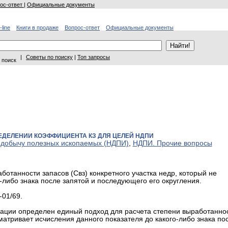
ос-ответ
|
Официальные документы
-line
Книги в продаже
Вопрос-ответ
Официальные документы
|
Советы по поиску
|
Топ запросы
 поиск
ЕДЕЛЕНИИ КОЭФФИЦИЕНТА КЗ ДЛЯ ЦЕЛЕЙ НДПИ
 добычу полезных ископаемых (НДПИ)
,
НДПИ. Прочие вопросы
отанности запасов (Свз) конкретного участка недр, который не
-либо знака после запятой и последующего его округления.
-01/69.
ерации определен единый подход для расчета степени выработанно
сматривает исчисления данного показателя до какого-либо знака по