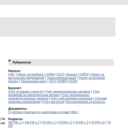
Рубрикатор
Налоги:
НДС
|
Налог на прибыль
|
НДФЛ
|
ЕСН
|
Акцизы
|
НДПИ
|
Налог на
имущество предприятий
|
Транспортный налог
|
Налог на игорный
бизнес
|
Земельный налог
|
УСН
|
ЕНВД
|
ЕСХН
Бухучет:
Учет основных средств
|
Учет нематериальных активов
|
Учет
вложений во внеоборотные активы
|
Учет материально-
производственных запасов
|
Учет собственного капитала
|
Учетная
политика организации
|
Учет расчетов
|
Бухгалтерская отчетность
Документы:
Судебная практика по налоговым спорам (ФАС)
сти
Кодексы:
НК РФ ч.1
|
НК РФ ч.2
|
ГК РФ ч.1
|
ГК РФ ч.2
|
ГК РФ ч.3
|
ГК РФ ч.4
|
ТК
сле
РФ