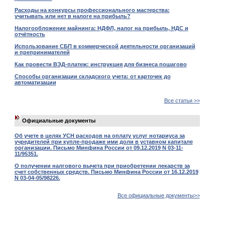
Расходы на конкурсы профессионального мастерства:
учитывать или нет в налоге на прибыль?
Налогообложение майнинга: НДФЛ, налог на прибыль, НДС и
отчётность
Использование СБП в коммерческой деятельности организаций
и препринимателей
Как провести ВЭД-платеж: инструкция для бизнеса пошагово
Способы организации складского учета: от карточек до
автоматизации
Все статьи >>
Официальные документы
Об учете в целях УСН расходов на оплату услуг нотариуса за
учредителей при купле-продаже ими доли в уставном капитале
организации. Письмо Минфина России от 09.12.2019 N 03-11-
11/95351.
О получении налгового вычета при приобретении лекарств за
счет собственных средств. Письмо Минфина России от 16.12.2019
N 03-04-05/98226.
Все официальные документы>>