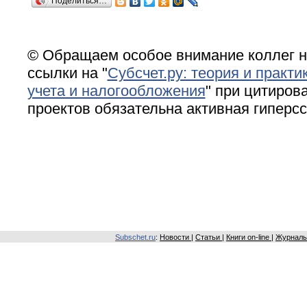
Поделиться…
© Обращаем особое внимание коллег н
ссылки на "
Субсчет.ру: теория и практи
учета и налогообложения
" при цитирова
проектов обязательна активная гиперс
Subschet.ru
:
Новости
|
Статьи
|
Книги on-line
|
Журналы 