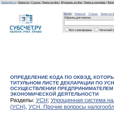
Subschet.ru
:
Новости
|
Статьи
|
Книги on-line
|
Журналы on-line
|
Книги в продаже
|
Вопр
Везде
Новости
Статьи
Книги on-l
Образец для поиска:
Все словоформы
Нечеткий п
ОПРЕДЕЛЕНИЕ КОДА ПО ОКВЭД, КОТОР
ТИТУЛЬНОМ ЛИСТЕ ДЕКЛАРАЦИИ ПО УСН
ОСУЩЕСТВЛЕНИИ ПРЕДПРИНИМАТЕЛЕМ
ЭКОНОМИЧЕСКОЙ ДЕЯТЕЛЬНОСТИ
Разделы:
УСН
;
Упрощенная система на
(УСН)
,
УСН. Прочие вопросы налогооб