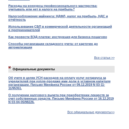
Расходы на конкурсы профессионального мастерства:
учитывать или нет в налоге на прибыль?
Налогообложение майнинга: НДФЛ, налог на прибыль, НДС и
отчётность
Использование СБП в коммерческой деятельности организаций
и препринимателей
Как провести ВЭД-платеж: инструкция для бизнеса пошагово
Способы организации складского учета: от карточек до
автоматизации
Все статьи >>
Официальные документы
Об учете в целях УСН расходов на оплату услуг нотариуса за
учредителей при купле-продаже ими доли в уставном капитале
организации. Письмо Минфина России от 09.12.2019 N 03-11-
11/95351.
О получении налгового вычета при приобретении лекарств за
счет собственных средств. Письмо Минфина России от 16.12.2019
N 03-04-05/98226.
Все официальные документы>>