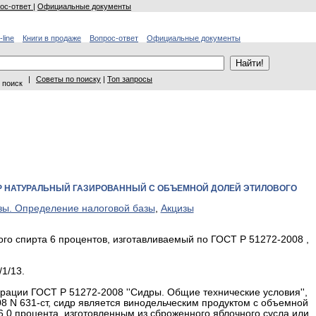
ос-ответ
|
Официальные документы
-line
Книги в продаже
Вопрос-ответ
Официальные документы
|
Советы по поиску
|
Топ запросы
 поиск
Р НАТУРАЛЬНЫЙ ГАЗИРОВАННЫЙ С ОБЪЕМНОЙ ДОЛЕЙ ЭТИЛОВОГО
зы. Определение налоговой базы
,
Акцизы
го спирта 6 процентов, изготавливаемый по ГОСТ Р 51272-2008 ,
1/13.
рации ГОСТ Р 51272-2008 ''Сидры. Общие технические условия'',
8 N 631-ст, сидр является винодельческим продуктом с объемной
6,0 процента, изготовленным из сброженного яблочного сусла или