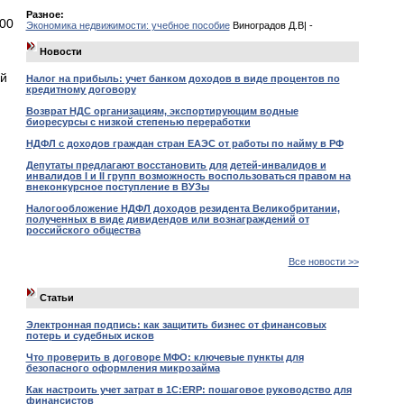
Разное:
100
Экономика недвижимости: учебное пособие
Виноградов Д.В| -
Новости
ей
Налог на прибыль: учет банком доходов в виде процентов по
кредитному договору
Возврат НДС организациям, экспортирующим водные
биоресурсы с низкой степенью переработки
НДФЛ с доходов граждан стран ЕАЭС от работы по найму в РФ
Депутаты предлагают восстановить для детей-инвалидов и
инвалидов I и II групп возможность воспользоваться правом на
внеконкурсное поступление в ВУЗы
Налогообложение НДФЛ доходов резидента Великобритании,
полученных в виде дивидендов или вознаграждений от
российского общества
Все новости >>
Статьи
Электронная подпись: как защитить бизнес от финансовых
потерь и судебных исков
Что проверить в договоре МФО: ключевые пункты для
безопасного оформления микрозайма
Как настроить учет затрат в 1С:ERP: пошаговое руководство для
финансистов