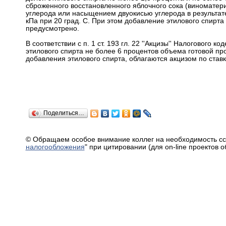
сброженного восстановленного яблочного сока (виномате
углерода или насыщением двуокисью углерода в результате
кПа при 20 град. С. При этом добавление этилового спирт
предусмотрено.
В соответствии с п. 1 ст. 193 гл. 22 ''Акцизы'' Налоговог
этилового спирта не более 6 процентов объема готовой пр
добавления этилового спирта, облагаются акцизом по ставке
Поделиться…
© Обращаем особое внимание коллег на необходимость сс
налогообложения
" при цитировании (для on-line проектов 