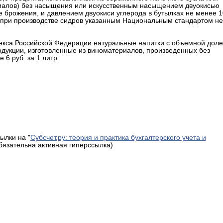
риалов) без насыщения или искусственным насыщением двуокисью
 брожения, и давлением двуокиси углерода в бутылках не менее 
а при производстве сидров указанным Национальным стандартом не
о кодекса Российской Федерации натуральные напитки с объемной дол
одукции, изготовленные из виноматериалов, произведенных без
 6 руб. за 1 литр.
ылки на "
Субсчет.ру: теория и практика бухгалтерского учета и
обязательна активная гиперссылка)