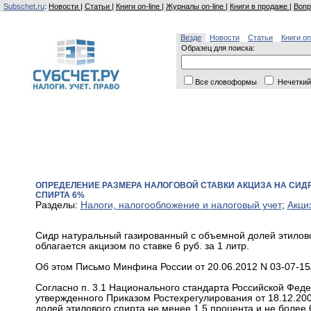
Subschet.ru
:
Новости
|
Статьи
|
Книги on-line
|
Журналы on-line
|
Книги в продаже
|
Вопр
Везде
Новости
Статьи
Книги on
Образец для поиска:
Все словоформы
Нечеткий
ОПРЕДЕЛЕНИЕ РАЗМЕРА НАЛОГОВОЙ СТАВКИ АКЦИЗА НА СИД
СПИРТА 6%
Разделы:
Налоги, налогообложение и налоговый учет
;
Акци
Сидр натуральный газированный с объемной долей этилово
облагается акцизом по ставке 6 руб. за 1 литр.
Об этом Письмо Минфина России от 20.06.2012 N 03-07-15/
Согласно п. 3.1 Национального стандарта Российской Феде
утвержденного Приказом Ростехрегулирования от 18.12.200
долей этилового спирта не менее 1,5 процента и не более 