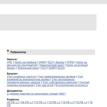
Рубрикатор
Налоги:
НДС
|
Налог на прибыль
|
НДФЛ
|
ЕСН
|
Акцизы
|
НДПИ
|
Налог на
имущество предприятий
|
Транспортный налог
|
Налог на игорный
бизнес
|
Земельный налог
|
УСН
|
ЕНВД
|
ЕСХН
Бухучет:
Учет основных средств
|
Учет нематериальных активов
|
Учет
вложений во внеоборотные активы
|
Учет материально-
производственных запасов
|
Учет собственного капитала
|
Учетная
политика организации
|
Учет расчетов
|
Бухгалтерская отчетность
Документы:
Судебная практика по налоговым спорам (ФАС)
Кодексы:
НК РФ ч.1
|
НК РФ ч.2
|
ГК РФ ч.1
|
ГК РФ ч.2
|
ГК РФ ч.3
|
ГК РФ ч.4
|
ТК
РФ