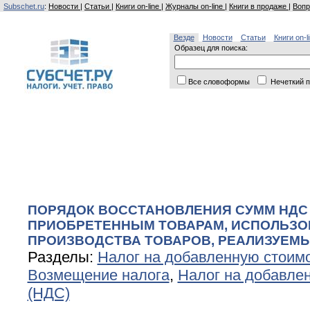
Subschet.ru
:
Новости
|
Статьи
|
Книги on-line
|
Журналы on-line
|
Книги в продаже
|
Вопр
Везде
Новости
Статьи
Книги on-l
Образец для поиска:
Все словоформы
Нечеткий п
ПОРЯДОК ВОССТАНОВЛЕНИЯ СУММ НДС
ПРИОБРЕТЕННЫМ ТОВАРАМ, ИСПОЛЬЗ
ПРОИЗВОДСТВА ТОВАРОВ, РЕАЛИЗУЕМЫ
Разделы:
Налог на добавленную стоим
Возмещение налога
,
Налог на добавле
(НДС)