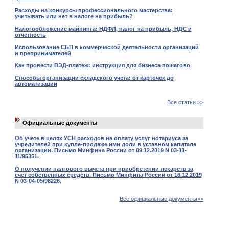
Расходы на конкурсы профессионального мастерства:
учитывать или нет в налоге на прибыль?
Налогообложение майнинга: НДФЛ, налог на прибыль, НДС и
отчётность
Использование СБП в коммерческой деятельности организаций
и препринимателей
Как провести ВЭД-платеж: инструкция для бизнеса пошагово
Способы организации складского учета: от карточек до
автоматизации
Все статьи >>
Официальные документы
Об учете в целях УСН расходов на оплату услуг нотариуса за
учредителей при купле-продаже ими доли в уставном капитале
организации. Письмо Минфина России от 09.12.2019 N 03-11-
11/95351.
О получении налгового вычета при приобретении лекарств за
счет собственных средств. Письмо Минфина России от 16.12.2019
N 03-04-05/98226.
Все официальные документы>>