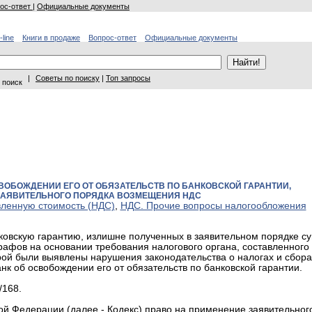
ос-ответ
|
Официальные документы
-line
Книги в продаже
Вопрос-ответ
Официальные документы
|
Советы по поиску
|
Топ запросы
 поиск
ОБОЖДЕНИИ ЕГО ОТ ОБЯЗАТЕЛЬСТВ ПО БАНКОВСКОЙ ГАРАНТИИ,
ЗАЯВИТЕЛЬНОГО ПОРЯДКА ВОЗМЕЩЕНИЯ НДС
вленную стоимость (НДС)
,
НДС. Прочие вопросы налогообложения
ковскую гарантию, излишне полученных в заявительном порядке с
рафов на основании требования налогового органа, составленного
рой были выявлены нарушения законодательства о налогах и сбора
анк об освобождении его от обязательств по банковской гарантии.
/168.
ской Федерации (далее - Кодекс) право на применение заявительног