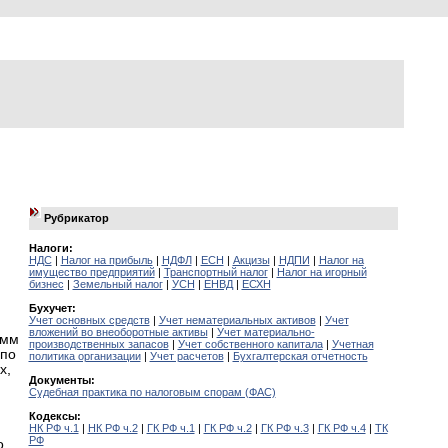
Рубрикатор
Налоги:
НДС
|
Налог на прибыль
|
НДФЛ
|
ЕСН
|
Акцизы
|
НДПИ
|
Налог на
имущество предприятий
|
Транспортный налог
|
Налог на игорный
бизнес
|
Земельный налог
|
УСН
|
ЕНВД
|
ЕСХН
Бухучет:
Учет основных средств
|
Учет нематериальных активов
|
Учет
вложений во внеоборотные активы
|
Учет материально-
умм
производственных запасов
|
Учет собственного капитала
|
Учетная
 по
политика организации
|
Учет расчетов
|
Бухгалтерская отчетность
х,
Документы:
Судебная практика по налоговым спорам (ФАС)
Кодексы:
НК РФ ч.1
|
НК РФ ч.2
|
ГК РФ ч.1
|
ГК РФ ч.2
|
ГК РФ ч.3
|
ГК РФ ч.4
|
ТК
РФ
о