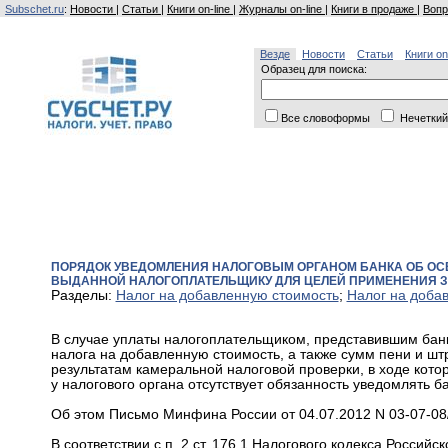
Subschet.ru
:
Новости
|
Статьи
|
Книги on-line
|
Журналы on-line
|
Книги в продаже
|
Вопр
Везде
Новости
Статьи
Книги on
Образец для поиска:
Все словоформы
Нечеткий
ПОРЯДОК УВЕДОМЛЕНИЯ НАЛОГОВЫМ ОРГАНОМ БАНКА ОБ ОСВ
ВЫДАННОЙ НАЛОГОПЛАТЕЛЬЩИКУ ДЛЯ ЦЕЛЕЙ ПРИМЕНЕНИЯ 
Разделы:
Налог на добавленную стоимость
;
Налог на доба
В случае уплаты налогоплательщиком, представившим бан
налога на добавленную стоимость, а также сумм пени и шт
результатам камеральной налоговой проверки, в ходе кото
у налогового органа отсутствует обязанность уведомлять б
Об этом Письмо Минфина России от 04.07.2012 N 03-07-08
В соответствии с п. 2 ст. 176.1 Налогового кодекса Россий