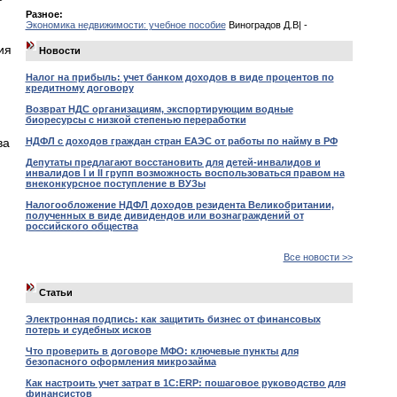
Разное:
Экономика недвижимости: учебное пособие
Виноградов Д.В| -
ия
Новости
Налог на прибыль: учет банком доходов в виде процентов по
кредитному договору
Возврат НДС организациям, экспортирующим водные
биоресурсы с низкой степенью переработки
НДФЛ с доходов граждан стран ЕАЭС от работы по найму в РФ
ва
Депутаты предлагают восстановить для детей-инвалидов и
инвалидов I и II групп возможность воспользоваться правом на
внеконкурсное поступление в ВУЗы
Налогообложение НДФЛ доходов резидента Великобритании,
полученных в виде дивидендов или вознаграждений от
российского общества
Все новости >>
Статьи
Электронная подпись: как защитить бизнес от финансовых
потерь и судебных исков
Что проверить в договоре МФО: ключевые пункты для
безопасного оформления микрозайма
Как настроить учет затрат в 1С:ERP: пошаговое руководство для
финансистов