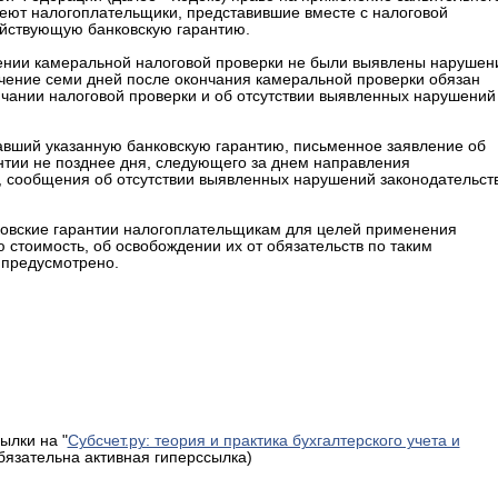
еют налогоплательщики, представившие вместе с налоговой
ействующую банковскую гарантию.
ведении камеральной налоговой проверки не были выявлены нарушен
течение семи дней после окончания камеральной проверки обязан
чании налоговой проверки и об отсутствии выявленных нарушений
давший указанную банковскую гарантию, письменное заявление об
антии не позднее дня, следующего за днем направления
, сообщения об отсутствии выявленных нарушений законодательст
овские гарантии налогоплательщикам для целей применения
стоимость, об освобождении их от обязательств по таким
 предусмотрено.
ылки на "
Субсчет.ру: теория и практика бухгалтерского учета и
обязательна активная гиперссылка)