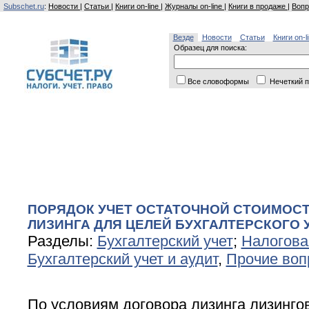
Subschet.ru
:
Новости
|
Статьи
|
Книги on-line
|
Журналы on-line
|
Книги в продаже
|
Вопр
Везде
Новости
Статьи
Книги on-l
Образец для поиска:
Все словоформы
Нечеткий п
ПОРЯДОК УЧЕТ ОСТАТОЧНОЙ СТОИМОС
ЛИЗИНГА ДЛЯ ЦЕЛЕЙ БУХГАЛТЕРСКОГО 
Разделы:
Бухгалтерский учет
;
Налогова
Бухгалтерский учет и аудит
,
Прочие воп
По условиям договора лизинга лизинго