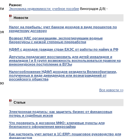
Разное:
ти
Экономика недвижимости: учебное пособие
Виноградов Д.В| -
я
Новости
Налог на прибыль: учет банком доходов в виде процентов по
кредитному договору
ря
Возврат НДС организациям, экспортирующим водные
биоресурсы с низкой степенью переработки
НДФЛ с доходов граждан стран ЕАЭС от работы по найму в РФ
и
Депутаты предлагают восстановить для детей-инвалидов и
инвалидов I и II групп возможность воспользоваться правом на
внеконкурсное поступление в ВУЗы
Налогообложение НДФЛ доходов резидента Великобритании,
полученных в виде дивидендов или вознаграждений от
российского общества
во
Все новости >>
Статьи
Электронная подпись: как защитить бизнес от финансовых
потерь и судебных исков
Что проверить в договоре МФО: ключевые пункты для
безопасного оформления микрозайма
Как настроить учет затрат в 1С:ERP: пошаговое руководство для
финансистов