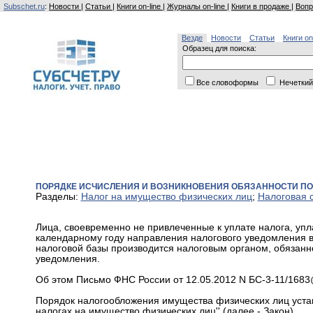
Subschet.ru
:
Новости
|
Статьи
|
Книги on-line
|
Журналы on-line
|
Книги в продаже
|
Вопр
Везде
Новости
Статьи
Книги on
Образец для поиска:
Все словоформы
Нечеткий
ПОРЯДКЕ ИСЧИСЛЕНИЯ И ВОЗНИКНОВЕНИЯ ОБЯЗАННОСТИ ПО 
Разделы:
Налог на имущество физических лиц
;
Налоговая 
Лица, своевременно не привлеченные к уплате налога, упл
календарному году направления налогового уведомления в с
налоговой базы производится налоговым органом, обязанно
уведомления.
Об этом Письмо ФНС России от 12.05.2012 N БС-3-11/1683
Порядок налогообложения имущества физических лиц устан
налогах на имущество физических лиц'' (далее - Закон).