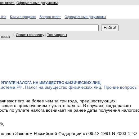
ос-ответ
|
Официальные документы
-line
Книги в продаже
Вопрос-ответ
Официальные документы
|
Советы по поиску
|
Топ запросы
 поиск
УПЛАТЕ НАЛОГА НА ИМУЩЕСТВО ФИЗИЧЕСКИХ ЛИЦ
система РФ
,
Налог на имущество физических лиц
,
Прочие вопросы
ачивают его не более чем за три года, предшествующих
вязи с привлечением к уплате налога. В случаях, когда расчет
сть по уплате налога возникает не ранее даты получения налогов
@.
овлен Законом Российской Федерации от 09.12.1991 N 2003-1 ''О