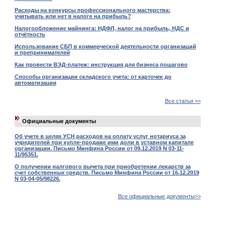
Расходы на конкурсы профессионального мастерства:
учитывать или нет в налоге на прибыль?
Налогообложение майнинга: НДФЛ, налог на прибыль, НДС и
отчётность
Использование СБП в коммерческой деятельности организаций
и препринимателей
Как провести ВЭД-платеж: инструкция для бизнеса пошагово
Способы организации складского учета: от карточек до
автоматизации
Все статьи >>
Официальные документы
Об учете в целях УСН расходов на оплату услуг нотариуса за
учредителей при купле-продаже ими доли в уставном капитале
организации. Письмо Минфина России от 09.12.2019 N 03-11-
11/95351.
О получении налгового вычета при приобретении лекарств за
счет собственных средств. Письмо Минфина России от 16.12.2019
N 03-04-05/98226.
Все официальные документы>>