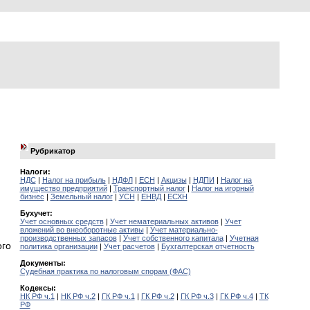
Рубрикатор
Налоги:
НДС
|
Налог на прибыль
|
НДФЛ
|
ЕСН
|
Акцизы
|
НДПИ
|
Налог на
имущество предприятий
|
Транспортный налог
|
Налог на игорный
бизнес
|
Земельный налог
|
УСН
|
ЕНВД
|
ЕСХН
Бухучет:
Учет основных средств
|
Учет нематериальных активов
|
Учет
вложений во внеоборотные активы
|
Учет материально-
производственных запасов
|
Учет собственного капитала
|
Учетная
ого
политика организации
|
Учет расчетов
|
Бухгалтерская отчетность
Документы:
Судебная практика по налоговым спорам (ФАС)
Кодексы:
НК РФ ч.1
|
НК РФ ч.2
|
ГК РФ ч.1
|
ГК РФ ч.2
|
ГК РФ ч.3
|
ГК РФ ч.4
|
ТК
РФ