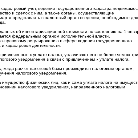
е кадастровый учет, ведение государственного кадастра недвижимос
ство и сделок с ним, а также органы, осуществляющие
 марта представлять в налоговый орган сведения, необходимые дл
да.
и данных об инвентаризационной стоимости по состоянию на 1 янва
ивается федеральным органом исполнительной власти,
-правовому регулированию в сфере ведения государственного
 и кадастровой деятельности.
привлеченные к уплате налога, уплачивают его не более чем за тр
огового уведомления в связи с привлечением к уплате налога.
ях, когда расчет налоговой базы производится налоговым органом,
лучения налогового уведомления.
 имущество физических лиц, как и сама уплата налога на имущест
сновании налогового уведомления, направленного налоговым