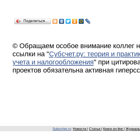
Поделиться…
© Обращаем особое внимание коллег н
ссылки на "
Субсчет.ру: теория и практи
учета и налогообложения
" при цитирова
проектов обязательна активная гиперс
Subschet.ru
:
Новости
|
Статьи
|
Книги on-line
|
Журналы 