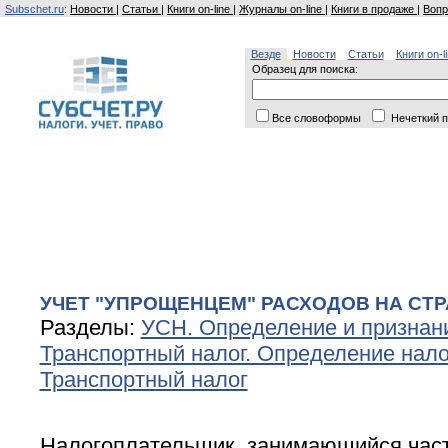
Subschet.ru
:
Новости
|
Статьи
|
Книги on-line
|
Журналы on-line
|
Книги в продаже
|
Вопр
Везде
Новости
Статьи
Книги on-l
Образец для поиска:
Все словоформы
Нечеткий п
УЧЕТ "УПРОЩЕНЦЕМ" РАСХОДОВ НА СТ
Разделы:
УСН. Определение и признан
Транспортный налог. Определение нал
Транспортный налог
Налогоплательщик, занимающийся част