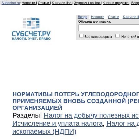
Subschet.ru
:
Новости
|
Статьи
|
Книги on-line
|
Журналы on-line
|
Книги в продаже
|
Вопр
Везде
Новости
Статьи
Книги on-l
Образец для поиска:
Все словоформы
Нечеткий п
НОРМАТИВЫ ПОТЕРЬ УГЛЕВОДОРОДНОГ
ПРИМЕНЯЕМЫХ ВНОВЬ СОЗДАННОЙ (РЕ
ОРГАНИЗАЦИЕЙ
Разделы:
Налог на добычу полезных и
Исчисление и уплата налога
,
Налог на 
ископаемых (НДПИ)