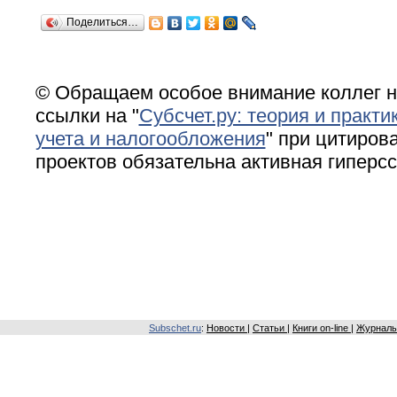
Поделиться…
© Обращаем особое внимание коллег н
ссылки на "
Субсчет.ру: теория и практи
учета и налогообложения
" при цитирова
проектов обязательна активная гиперс
Subschet.ru
:
Новости
|
Статьи
|
Книги on-line
|
Журналы 