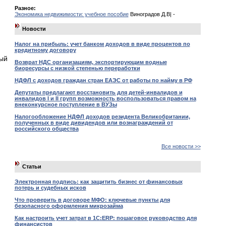
Разное:
Экономика недвижимости: учебное пособие
Виноградов Д.В| -
Новости
Налог на прибыль: учет банком доходов в виде процентов по
кредитному договору
ый
Возврат НДС организациям, экспортирующим водные
биоресурсы с низкой степенью переработки
НДФЛ с доходов граждан стран ЕАЭС от работы по найму в РФ
Депутаты предлагают восстановить для детей-инвалидов и
инвалидов I и II групп возможность воспользоваться правом на
внеконкурсное поступление в ВУЗы
Налогообложение НДФЛ доходов резидента Великобритании,
полученных в виде дивидендов или вознаграждений от
российского общества
Все новости >>
Статьи
Электронная подпись: как защитить бизнес от финансовых
потерь и судебных исков
Что проверить в договоре МФО: ключевые пункты для
безопасного оформления микрозайма
Как настроить учет затрат в 1С:ERP: пошаговое руководство для
финансистов