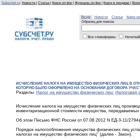
Subschet.ru
:
Новости
|
Статьи
|
Книги on-line
|
Журналы on-line
|
Книги в продаже
|
Вопр
Везде
Новости
Статьи
Книги on
Образец для поиска:
Все словоформы
Нечеткий
ИСЧИСЛЕНИЕ НАЛОГА НА ИМУЩЕСТВО ФИЗИЧЕСКИХ ЛИЦ В О
КОТОРУЮ БЫЛО ОФОРМЛЕНО НА ОСНОВАНИИ ДОГОВОРА УЧАС
Разделы:
Налог на имущество физических лиц
;
Налоговая 
Исчисление налога на имущество физических лиц произво
инвентаризационной стоимости имущества, передаваемых 
Об этом Письмо ФНС России от 07.08.2012 N ЕД-3-11/2794
Порядок налогообложения имущества физических лиц устан
налогах на имущество физических лиц'' (далее - Закон).