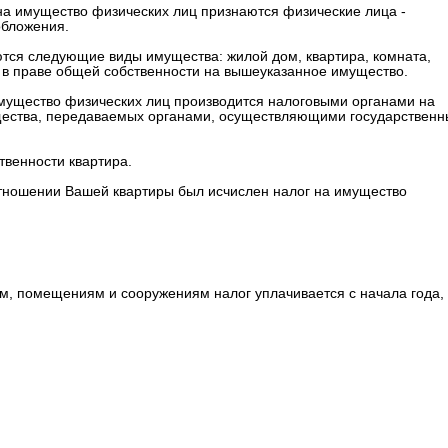
на имущество физических лиц признаются физические лица -
обложения.
ются следующие виды имущества: жилой дом, квартира, комната,
я в праве общей собственности на вышеуказанное имущество.
 имущество физических лиц производится налоговыми органами на
щества, передаваемых органами, осуществляющими государственн
венности квартира.
отношении Вашей квартиры был исчислен налог на имущество
иям, помещениям и сооружениям налог уплачивается с начала года,