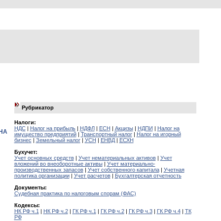
Рубрикатор
Налоги:
НДС
|
Налог на прибыль
|
НДФЛ
|
ЕСН
|
Акцизы
|
НДПИ
|
Налог на
НА
имущество предприятий
|
Транспортный налог
|
Налог на игорный
бизнес
|
Земельный налог
|
УСН
|
ЕНВД
|
ЕСХН
Бухучет:
Учет основных средств
|
Учет нематериальных активов
|
Учет
вложений во внеоборотные активы
|
Учет материально-
производственных запасов
|
Учет собственного капитала
|
Учетная
политика организации
|
Учет расчетов
|
Бухгалтерская отчетность
Документы:
Судебная практика по налоговым спорам (ФАС)
Кодексы:
НК РФ ч.1
|
НК РФ ч.2
|
ГК РФ ч.1
|
ГК РФ ч.2
|
ГК РФ ч.3
|
ГК РФ ч.4
|
ТК
РФ