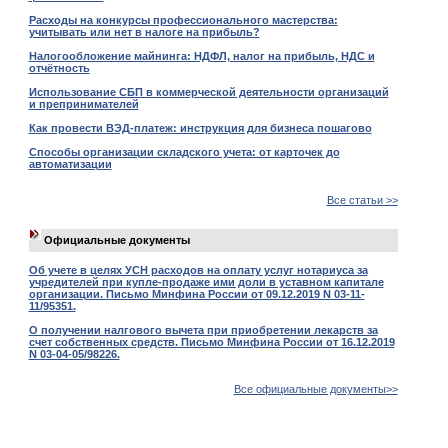
Расходы на конкурсы профессионального мастерства:
учитывать или нет в налоге на прибыль?
Налогообложение майнинга: НДФЛ, налог на прибыль, НДС и
отчётность
Использование СБП в коммерческой деятельности организаций
и препринимателей
Как провести ВЭД-платеж: инструкция для бизнеса пошагово
Способы организации складского учета: от карточек до
автоматизации
Все статьи >>
Официальные документы
Об учете в целях УСН расходов на оплату услуг нотариуса за
учредителей при купле-продаже ими доли в уставном капитале
организации. Письмо Минфина России от 09.12.2019 N 03-11-
11/95351.
О получении налгового вычета при приобретении лекарств за
счет собственных средств. Письмо Минфина России от 16.12.2019
N 03-04-05/98226.
Все официальные документы>>