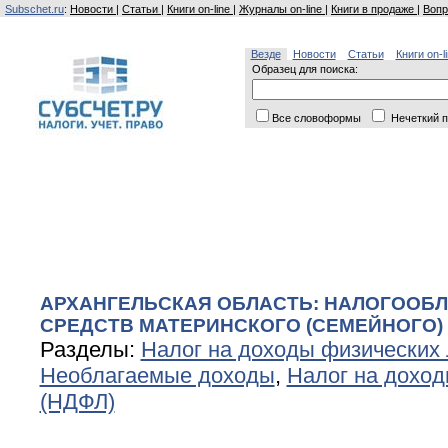
Subschet.ru
:
Новости
|
Статьи
|
Книги on-line
|
Журналы on-line
|
Книги в продаже
|
Вопр
Везде
Новости
Статьи
Книги on-l
Образец для поиска:
Все словоформы
Нечеткий п
АРХАНГЕЛЬСКАЯ ОБЛАСТЬ: НАЛОГООБ
СРЕДСТВ МАТЕРИНСКОГО (СЕМЕЙНОГО)
Разделы:
Налог на доходы физических
Необлагаемые доходы
,
Налог на доход
(НДФЛ)