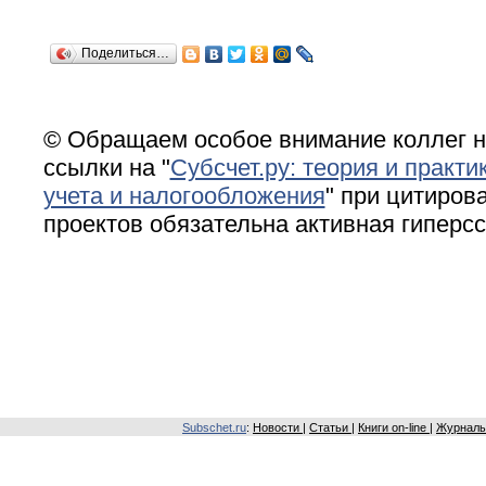
Поделиться…
© Обращаем особое внимание коллег н
ссылки на "
Субсчет.ру: теория и практи
учета и налогообложения
" при цитирова
проектов обязательна активная гиперс
Subschet.ru
:
Новости
|
Статьи
|
Книги on-line
|
Журналы 