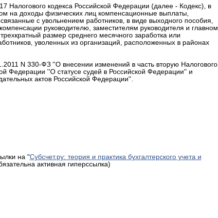
 217 Налогового кодекса Российской Федерации (далее - Кодекс), в
гом на доходы физических лиц компенсационные выплаты,
связанные с увольнением работников, в виде выходного пособия,
 компенсации руководителю, заместителям руководителя и главном
 трехкратный размер среднего месячного заработка или
аботников, уволенных из организаций, расположенных в районах
2011 N 330-ФЗ ''О внесении изменений в часть вторую Налогового
й Федерации ''О статусе судей в Российской Федерации'' и
ательных актов Российской Федерации''.
ылки на "
Субсчет.ру: теория и практика бухгалтерского учета и
обязательна активная гиперссылка)