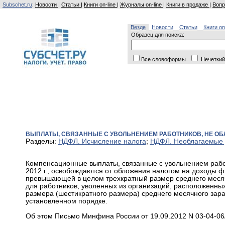
Subschet.ru
:
Новости
|
Статьи
|
Книги on-line
|
Журналы on-line
|
Книги в продаже
|
Вопр
Везде
Новости
Статьи
Книги on
Образец для поиска:
Все словоформы
Нечеткий
ВЫПЛАТЫ, СВЯЗАННЫЕ С УВОЛЬНЕНИЕМ РАБОТНИКОВ, НЕ О
Разделы:
НДФЛ. Исчисление налога
;
НДФЛ. Необлагаемые
Компенсационные выплаты, связанные с увольнением работ
2012 г., освобождаются от обложения налогом на доходы фи
превышающей в целом трехкратный размер среднего месяч
для работников, уволенных из организаций, расположенны
размера (шестикратного размера) среднего месячного зар
установленном порядке.
Об этом Письмо Минфина России от 19.09.2012 N 03-04-06