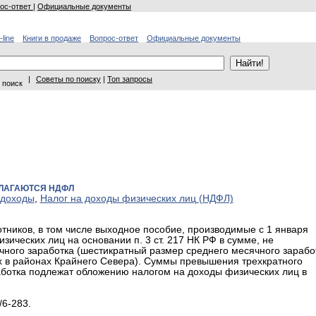
ос-ответ
|
Официальные документы
-line
Книги в продаже
Вопрос-ответ
Официальные документы
|
Советы по поиску
|
Топ запросы
 поиск
БЛАГАЮТСЯ НДФЛ
 доходы
,
Налог на доходы физических лиц (НДФЛ)
ников, в том числе выходное пособие, производимые с 1 января
зических лиц на основании п. 3 ст. 217 НК РФ в сумме, не
ного заработка (шестикратный размер среднего месячного зарабо
х в районах Крайнего Севера). Суммы превышения трехкратного
аботка подлежат обложению налогом на доходы физических лиц в
/6-283.