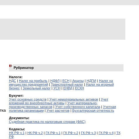
Рубрикатор
Налоги:
НДС
|
Налог на прибыль
|
НДФЛ
|
ЕСН
|
Акцизы
|
НДПИ
|
Налог на
имущество предприятий
|
Транспортный налог
|
Налог на игорный
бизнес
|
Земельный налог
|
УСН
|
ЕНВД
|
ЕСХН
Бухучет:
Учет основных средств
|
Учет нематериальных активов
|
Учет
вложений во внеоборотные активы
|
Учет материально-
производственных запасов
|
Учет собственного капитала
|
Учетная
тка
политика организации
|
Учет расчетов
|
Бухгалтерская отчетность
Документы:
Судебная практика по налоговым спорам (ФАС)
Кодексы:
НК РФ ч.1
|
НК РФ ч.2
|
ГК РФ ч.1
|
ГК РФ ч.2
|
ГК РФ ч.3
|
ГК РФ ч.4
|
ТК
РФ