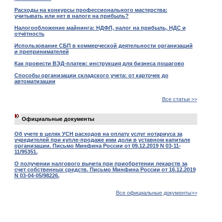
Расходы на конкурсы профессионального мастерства:
учитывать или нет в налоге на прибыль?
Налогообложение майнинга: НДФЛ, налог на прибыль, НДС и
отчётность
Использование СБП в коммерческой деятельности организаций
и препринимателей
Как провести ВЭД-платеж: инструкция для бизнеса пошагово
Способы организации складского учета: от карточек до
автоматизации
Все статьи >>
Официальные документы
Об учете в целях УСН расходов на оплату услуг нотариуса за
учредителей при купле-продаже ими доли в уставном капитале
организации. Письмо Минфина России от 09.12.2019 N 03-11-
11/95351.
О получении налгового вычета при приобретении лекарств за
счет собственных средств. Письмо Минфина России от 16.12.2019
N 03-04-05/98226.
Все официальные документы>>