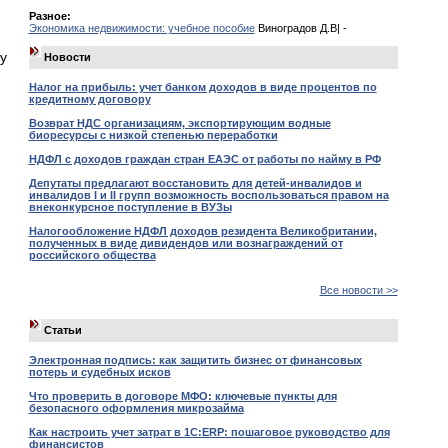
Разное:
Экономика недвижимости: учебное пособие
Виноградов Д.В| -
у
Новости
Налог на прибыль: учет банком доходов в виде процентов по
кредитному договору
Возврат НДС организациям, экспортирующим водные
биоресурсы с низкой степенью переработки
НДФЛ с доходов граждан стран ЕАЭС от работы по найму в РФ
Депутаты предлагают восстановить для детей-инвалидов и
инвалидов I и II групп возможность воспользоваться правом на
внеконкурсное поступление в ВУЗы
Налогообложение НДФЛ доходов резидента Великобритании,
полученных в виде дивидендов или вознаграждений от
российского общества
Все новости >>
Статьи
Электронная подпись: как защитить бизнес от финансовых
потерь и судебных исков
Что проверить в договоре МФО: ключевые пункты для
безопасного оформления микрозайма
Как настроить учет затрат в 1С:ERP: пошаговое руководство для
финансистов