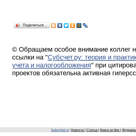
Поделиться…
© Обращаем особое внимание коллег н
ссылки на "
Субсчет.ру: теория и практи
учета и налогообложения
" при цитирова
проектов обязательна активная гиперс
Subschet.ru
:
Новости
|
Статьи
|
Книги on-line
|
Журналы 