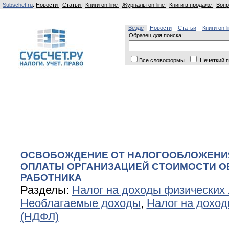
Subschet.ru
:
Новости
|
Статьи
|
Книги on-line
|
Журналы on-line
|
Книги в продаже
|
Вопр
Везде
Новости
Статьи
Книги on-l
Образец для поиска:
Все словоформы
Нечеткий п
ОСВОБОЖДЕНИЕ ОТ НАЛОГООБЛОЖЕНИ
ОПЛАТЫ ОРГАНИЗАЦИЕЙ СТОИМОСТИ О
РАБОТНИКА
Разделы:
Налог на доходы физических
Необлагаемые доходы
,
Налог на доход
(НДФЛ)