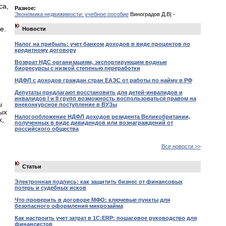
са,
Разное:
Экономика недвижимости: учебное пособие
Виноградов Д.В| -
е.
Новости
Налог на прибыль: учет банком доходов в виде процентов по
кредитному договору
Возврат НДС организациям, экспортирующим водные
биоресурсы с низкой степенью переработки
НДФЛ с доходов граждан стран ЕАЭС от работы по найму в РФ
Депутаты предлагают восстановить для детей-инвалидов и
инвалидов I и II групп возможность воспользоваться правом на
ы
внеконкурсное поступление в ВУЗы
ых
Налогообложение НДФЛ доходов резидента Великобритании,
х,
полученных в виде дивидендов или вознаграждений от
российского общества
Все новости >>
Статьи
Электронная подпись: как защитить бизнес от финансовых
потерь и судебных исков
Что проверить в договоре МФО: ключевые пункты для
безопасного оформления микрозайма
Как настроить учет затрат в 1С:ERP: пошаговое руководство для
финансистов