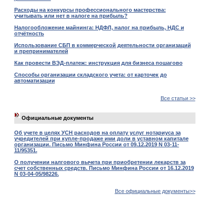
Расходы на конкурсы профессионального мастерства:
учитывать или нет в налоге на прибыль?
Налогообложение майнинга: НДФЛ, налог на прибыль, НДС и
отчётность
Использование СБП в коммерческой деятельности организаций
и препринимателей
Как провести ВЭД-платеж: инструкция для бизнеса пошагово
Способы организации складского учета: от карточек до
автоматизации
Все статьи >>
Официальные документы
Об учете в целях УСН расходов на оплату услуг нотариуса за
учредителей при купле-продаже ими доли в уставном капитале
организации. Письмо Минфина России от 09.12.2019 N 03-11-
11/95351.
О получении налгового вычета при приобретении лекарств за
счет собственных средств. Письмо Минфина России от 16.12.2019
N 03-04-05/98226.
Все официальные документы>>