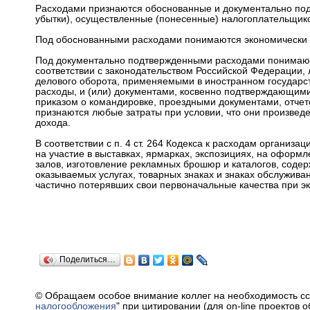
Расходами признаются обоснованные и документально подт
убытки), осуществленные (понесенные) налогоплательщик
Под обоснованными расходами понимаются экономически 
Под документально подтвержденными расходами понимают
соответствии с законодательством Российской Федерации,
делового оборота, применяемыми в иностранном государст
расходы, и (или) документами, косвенно подтверждающим
приказом о командировке, проездными документами, отчет
признаются любые затраты при условии, что они произвед
дохода.
В соответствии с п. 4 ст. 264 Кодекса к расходам организац
на участие в выставках, ярмарках, экспозициях, на оформ
залов, изготовление рекламных брошюр и каталогов, сод
оказываемых услугах, товарных знаках и знаках обслуживан
частично потерявших свои первоначальные качества при э
Поделиться…
© Обращаем особое внимание коллег на необходимость сс
налогообложения
" при цитировании (для on-line проектов 