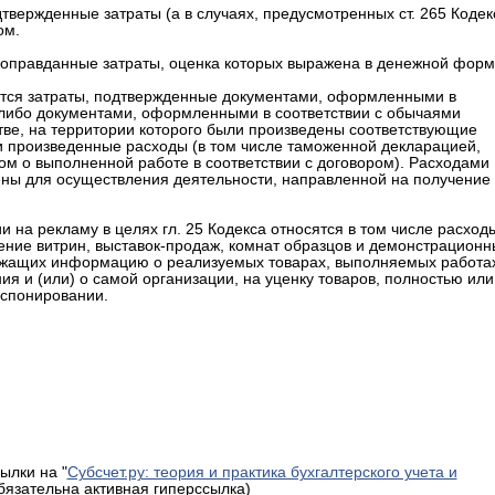
вержденные затраты (а в случаях, предусмотренных ст. 265 Кодек
ом.
оправданные затраты, оценка которых выражена в денежной форм
ся затраты, подтвержденные документами, оформленными в
 либо документами, оформленными в соответствии с обычаями
ве, на территории которого были произведены соответствующие
и произведенные расходы (в том числе таможенной декларацией,
ом о выполненной работе в соответствии с договором). Расходами
ены для осуществления деятельности, направленной на получение
ии на рекламу в целях гл. 25 Кодекса относятся в том числе расход
ление витрин, выставок-продаж, комнат образцов и демонстрационн
ержащих информацию о реализуемых товарах, выполняемых работа
ия и (или) о самой организации, на уценку товаров, полностью или
кспонировании.
ылки на "
Субсчет.ру: теория и практика бухгалтерского учета и
обязательна активная гиперссылка)