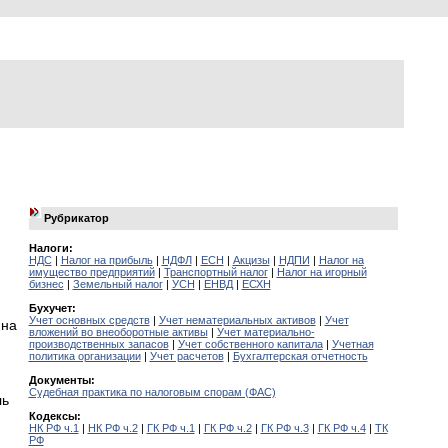
Рубрикатор
Налоги:
НДС
|
Налог на прибыль
|
НДФЛ
|
ЕСН
|
Акцизы
|
НДПИ
|
Налог на
имущество предприятий
|
Транспортный налог
|
Налог на игорный
бизнес
|
Земельный налог
|
УСН
|
ЕНВД
|
ЕСХН
Бухучет:
Учет основных средств
|
Учет нематериальных активов
|
Учет
 на
вложений во внеоборотные активы
|
Учет материально-
производственных запасов
|
Учет собственного капитала
|
Учетная
политика организации
|
Учет расчетов
|
Бухгалтерская отчетность
Документы:
Судебная практика по налоговым спорам (ФАС)
ль
,
Кодексы:
НК РФ ч.1
|
НК РФ ч.2
|
ГК РФ ч.1
|
ГК РФ ч.2
|
ГК РФ ч.3
|
ГК РФ ч.4
|
ТК
РФ