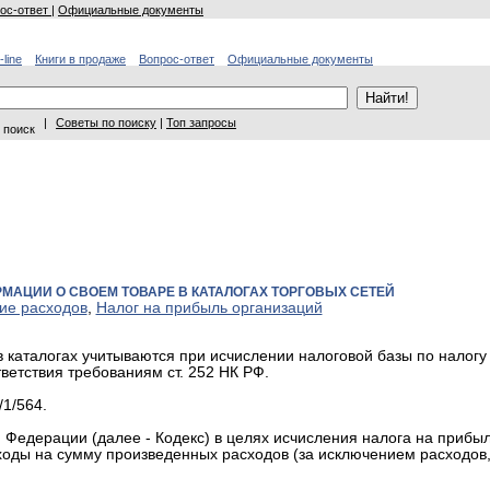
ос-ответ
|
Официальные документы
-line
Книги в продаже
Вопрос-ответ
Официальные документы
|
Советы по поиску
|
Топ запросы
 поиск
МАЦИИ О СВОЕМ ТОВАРЕ В КАТАЛОГАХ ТОРГОВЫХ СЕТЕЙ
ие расходов
,
Налог на прибыль организаций
 каталогах учитываются при исчислении налоговой базы по налогу
ветствия требованиям ст. 252 НК РФ.
1/564.
ой Федерации (далее - Кодекс) в целях исчисления налога на прибы
оды на сумму произведенных расходов (за исключением расходов