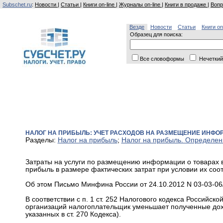
Subschet.ru
:
Новости
|
Статьи
|
Книги on-line
|
Журналы on-line
|
Книги в продаже
|
Вопр
Везде
Новости
Статьи
Книги on
Образец для поиска:
Все словоформы
Нечеткий
НАЛОГ НА ПРИБЫЛЬ: УЧЕТ РАСХОДОВ НА РАЗМЕЩЕНИЕ ИНФОР
Разделы:
Налог на прибыль
;
Налог на прибыль. Определен
Затраты на услуги по размещению информации о товарах в
прибыль в размере фактических затрат при условии их соот
Об этом Письмо Минфина России от 24.10.2012 N 03-03-06/
В соответствии с п. 1 ст. 252 Налогового кодекса Российск
организаций налогоплательщик уменьшает полученные дох
указанных в ст. 270 Кодекса).