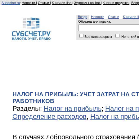
Subschet.ru
:
Новости
|
Статьи
|
Книги on-line
|
Журналы on-line
|
Книги в продаже
|
Вопр
Везде
Новости
Статьи
Книги on-l
Образец для поиска:
Все словоформы
Нечеткий п
НАЛОГ НА ПРИБЫЛЬ: УЧЕТ ЗАТРАТ НА 
РАБОТНИКОВ
Разделы:
Налог на прибыль
;
Налог на 
Определение расходов
,
Налог на приб
В случаях добровольного страхования 