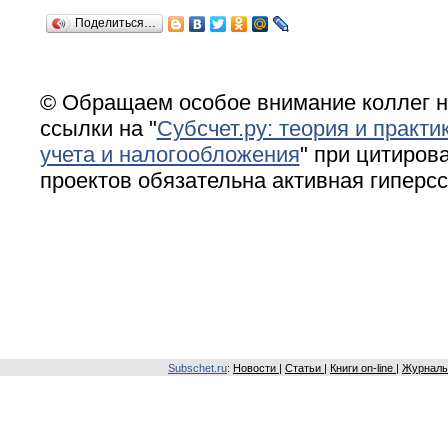
Поделиться…
© Обращаем особое внимание коллег н
ссылки на "
Субсчет.ру: теория и практи
учета и налогообложения
" при цитирова
проектов обязательна активная гиперс
Subschet.ru
:
Новости
|
Статьи
|
Книги on-line
|
Журналы 