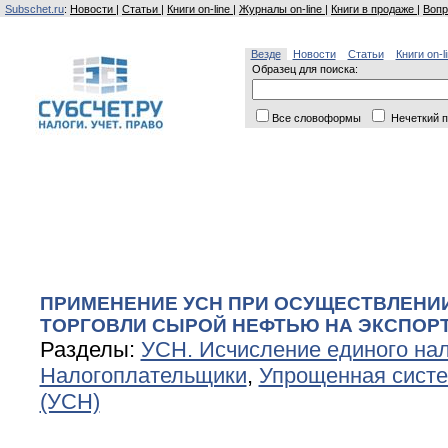
Subschet.ru
:
Новости
|
Статьи
|
Книги on-line
|
Журналы on-line
|
Книги в продаже
|
Вопр
Везде
Новости
Статьи
Книги on-l
Образец для поиска:
Все словоформы
Нечеткий п
ПРИМЕНЕНИЕ УСН ПРИ ОСУЩЕСТВЛЕНИ
ТОРГОВЛИ СЫРОЙ НЕФТЬЮ НА ЭКСПОР
Разделы:
УСН. Исчисление единого на
Налогоплательщики
,
Упрощенная сист
(УСН)