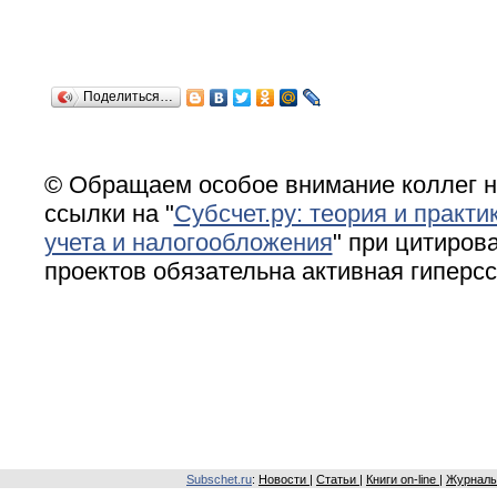
Поделиться…
© Обращаем особое внимание коллег н
ссылки на "
Субсчет.ру: теория и практи
учета и налогообложения
" при цитирова
проектов обязательна активная гиперс
Subschet.ru
:
Новости
|
Статьи
|
Книги on-line
|
Журналы 