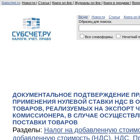
Subschet.ru
:
Новости
|
Статьи
|
Книги on-line
|
Журналы on-line
|
Книги в продаже
|
Вопр
Везде
Новости
Статьи
Книги on-l
Образец для поиска:
Все словоформы
Нечеткий п
ДОКУМЕНТАЛЬНОЕ ПОДТВЕРЖДЕНИЕ П
ПРИМЕНЕНИЯ НУЛЕВОЙ СТАВКИ НДС В 
ТОВАРОВ, РЕАЛИЗУЕМЫХ НА ЭКСПОРТ Ч
КОМИССИОНЕРА, В СЛУЧАЕ ОСУЩЕСТВ
ПОСТАВКИ ТОВАРОВ
Разделы:
Налог на добавленную стоим
добавленную стоимость (НДС)
,
НДС. П