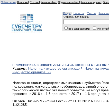
Subschet.ru
:
Новости
|
Статьи
|
Книги on-line
|
Журналы on-line
|
Книги в продаже
|
Вопр
Везде
Новости
Статьи
Книги on
Образец для поиска:
Все словоформы
Нечеткий
ПРИМЕНЕНИЕ С 1 ЯНВАРЯ 2013 Г. П. 3 СТ. 380 И П. 11 СТ. 3
Разделы:
Налог на имущество организаций
;
Налог на имущ
имущество организаций
Налоговые ставки, определяемые законами субъектов Рос
пользования, магистральных трубопроводов, линий энерг
технологической частью указанных объектов, не могут превышат
процента, в 2016 г. - 1,3 процента, в 2017 г. - 1,6 процента, 
Об этом Письмо Минфина России от 11.12.2012 N 03-05-04
11/21285.