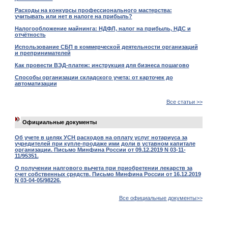
Расходы на конкурсы профессионального мастерства:
учитывать или нет в налоге на прибыль?
Налогообложение майнинга: НДФЛ, налог на прибыль, НДС и
отчётность
Использование СБП в коммерческой деятельности организаций
и препринимателей
Как провести ВЭД-платеж: инструкция для бизнеса пошагово
Способы организации складского учета: от карточек до
автоматизации
Все статьи >>
Официальные документы
Об учете в целях УСН расходов на оплату услуг нотариуса за
учредителей при купле-продаже ими доли в уставном капитале
организации. Письмо Минфина России от 09.12.2019 N 03-11-
11/95351.
О получении налгового вычета при приобретении лекарств за
счет собственных средств. Письмо Минфина России от 16.12.2019
N 03-04-05/98226.
Все официальные документы>>