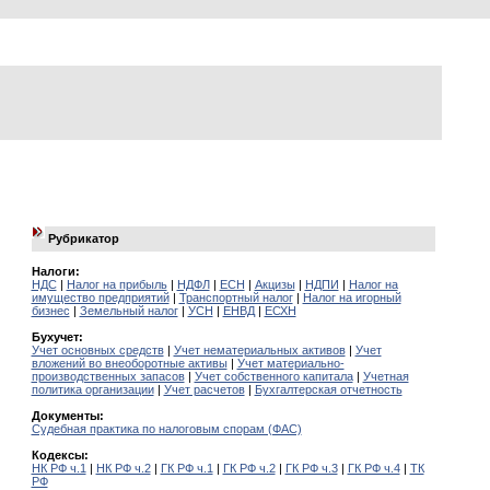
Рубрикатор
Налоги:
НДС
|
Налог на прибыль
|
НДФЛ
|
ЕСН
|
Акцизы
|
НДПИ
|
Налог на
имущество предприятий
|
Транспортный налог
|
Налог на игорный
бизнес
|
Земельный налог
|
УСН
|
ЕНВД
|
ЕСХН
Бухучет:
Учет основных средств
|
Учет нематериальных активов
|
Учет
вложений во внеоборотные активы
|
Учет материально-
производственных запасов
|
Учет собственного капитала
|
Учетная
политика организации
|
Учет расчетов
|
Бухгалтерская отчетность
Документы:
Судебная практика по налоговым спорам (ФАС)
Кодексы:
НК РФ ч.1
|
НК РФ ч.2
|
ГК РФ ч.1
|
ГК РФ ч.2
|
ГК РФ ч.3
|
ГК РФ ч.4
|
ТК
РФ