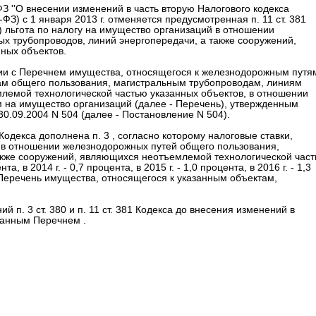
-ФЗ ''О внесении изменений в часть вторую Налогового кодекса
ФЗ) с 1 января 2013 г. отменяется предусмотренная п. 11 ст. 381
) льгота по налогу на имущество организаций в отношении
х трубопроводов, линий энергопередачи, а также сооружений,
ных объектов.
твии с Перечнем имущества, относящегося к железнодорожным путя
м общего пользования, магистральным трубопроводам, линиям
лемой технологической частью указанных объектов, в отношении
 на имущество организаций (далее - Перечень), утвержденным
0.09.2004 N 504 (далее - Постановление N 504).
 Кодекса дополнена п. 3 , согласно которому налоговые ставки,
в отношении железнодорожных путей общего пользования,
акже сооружений, являющихся неотъемлемой технологической час
, в 2014 г. - 0,7 процента, в 2015 г. - 1,0 процента, в 2016 г. - 1,3
та. Перечень имущества, относящегося к указанным объектам,
й п. 3 ст. 380 и п. 11 ст. 381 Кодекса до внесения изменений в
ванным Перечнем .