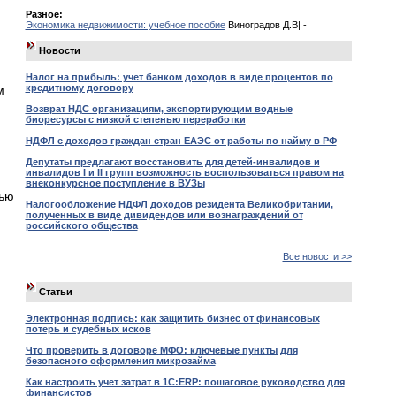
Разное:
Экономика недвижимости: учебное пособие
Виноградов Д.В| -
Новости
Налог на прибыль: учет банком доходов в виде процентов по
кредитному договору
м
Возврат НДС организациям, экспортирующим водные
биоресурсы с низкой степенью переработки
НДФЛ с доходов граждан стран ЕАЭС от работы по найму в РФ
Депутаты предлагают восстановить для детей-инвалидов и
инвалидов I и II групп возможность воспользоваться правом на
внеконкурсное поступление в ВУЗы
тью
Налогообложение НДФЛ доходов резидента Великобритании,
полученных в виде дивидендов или вознаграждений от
российского общества
Все новости >>
Статьи
Электронная подпись: как защитить бизнес от финансовых
потерь и судебных исков
Что проверить в договоре МФО: ключевые пункты для
безопасного оформления микрозайма
Как настроить учет затрат в 1С:ERP: пошаговое руководство для
финансистов