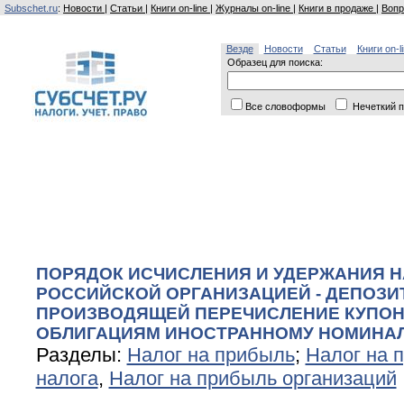
Subschet.ru
:
Новости
|
Статьи
|
Книги on-line
|
Журналы on-line
|
Книги в продаже
|
Вопр
Везде
Новости
Статьи
Книги on-l
Образец для поиска:
Все словоформы
Нечеткий п
ПОРЯДОК ИСЧИСЛЕНИЯ И УДЕРЖАНИЯ Н
РОССИЙСКОЙ ОРГАНИЗАЦИЕЙ - ДЕПОЗИ
ПРОИЗВОДЯЩЕЙ ПЕРЕЧИСЛЕНИЕ КУПОН
ОБЛИГАЦИЯМ ИНОСТРАННОМУ НОМИНА
Разделы:
Налог на прибыль
;
Налог на 
налога
,
Налог на прибыль организаций