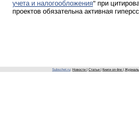
учета и налогообложения
" при цитирова
проектов обязательна активная гиперс
Subschet.ru
:
Новости
|
Статьи
|
Книги on-line
|
Журналы 