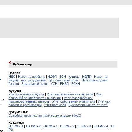
Рубрикатор
Налоги:
НДС
|
Налог на прибыль
|
НДФЛ
|
ЕСН
|
Акцизы
|
НДПИ
|
Налог на
А
имущество предприятий
|
Транспортный налог
|
Налог на игорный
бизнес
|
Земельный налог
|
УСН
|
ЕНВД
|
ЕСХН
Бухучет:
Учет основных средств
|
Учет нематериальных активов
|
Учет
вложений во внеоборотные активы
|
Учет материально-
ние
производственных запасов
|
Учет собственного капитала
|
Учетная
.
политика организации
|
Учет расчетов
|
Бухгалтерская отчетность
Документы:
Судебная практика по налоговым спорам (ФАС)
Кодексы:
НК РФ ч.1
|
НК РФ ч.2
|
ГК РФ ч.1
|
ГК РФ ч.2
|
ГК РФ ч.3
|
ГК РФ ч.4
|
ТК
РФ
са,