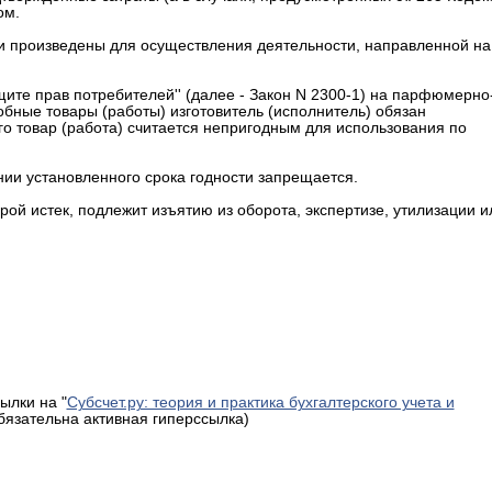
ом.
и произведены для осуществления деятельности, направленной на
защите прав потребителей'' (далее - Закон N 2300-1) на парфюмерно
бные товары (работы) изготовитель (исполнитель) обязан
ого товар (работа) считается непригодным для использования по
ении установленного срока годности запрещается.
ой истек, подлежит изъятию из оборота, экспертизе, утилизации и
ылки на "
Субсчет.ру: теория и практика бухгалтерского учета и
обязательна активная гиперссылка)