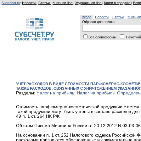
Subschet.ru
:
Новости
|
Статьи
|
Книги on-line
|
Журналы on-line
|
Книги в продаже
|
Вопр
Везде
Новости
Статьи
Книги on
Образец для поиска:
Все словоформы
Нечеткий
УЧЕТ РАСХОДОВ В ВИДЕ СТОИМОСТИ ПАРФЮМЕРНО-КОСМЕТИЧ
ТАКЖЕ РАСХОДОВ, СВЯЗАННЫХ С УНИЧТОЖЕНИЕМ УКАЗАННОГО
Разделы:
Налог на прибыль
;
Налог на прибыль. Определен
Стоимость парфюмерно-косметической продукции с истекши
такой продукции могут быть учтены в составе расходов дл
49 п. 1 ст. 264 НК РФ.
Об этом Письмо Минфина России от 20.12.2012 N 03-03-06/
На основании п. 1 ст. 252 Налогового кодекса Российской
расходами признаются обоснованные и документально подт