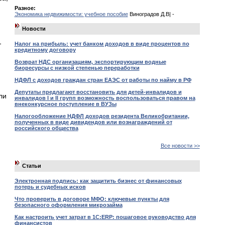
Разное:
Экономика недвижимости: учебное пособие
Виноградов Д.В| -
Новости
-
Налог на прибыль: учет банком доходов в виде процентов по
кредитному договору
Возврат НДС организациям, экспортирующим водные
биоресурсы с низкой степенью переработки
НДФЛ с доходов граждан стран ЕАЭС от работы по найму в РФ
Депутаты предлагают восстановить для детей-инвалидов и
ли
инвалидов I и II групп возможность воспользоваться правом на
внеконкурсное поступление в ВУЗы
Налогообложение НДФЛ доходов резидента Великобритании,
полученных в виде дивидендов или вознаграждений от
российского общества
Все новости >>
Статьи
Электронная подпись: как защитить бизнес от финансовых
потерь и судебных исков
Что проверить в договоре МФО: ключевые пункты для
безопасного оформления микрозайма
Как настроить учет затрат в 1С:ERP: пошаговое руководство для
финансистов