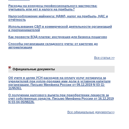
Расходы на конкурсы профессионального мастерства:
учитывать или нет в налоге на прибыль?
Налогообложение майнинга: НДФЛ, налог на прибыль, НДС и
отчётность
Использование СБП в коммерческой деятельности организаций
и препринимателей
Как провести ВЭД-платеж: инструкция для бизнеса пошагово
Способы организации складского учета: от карточек до
автоматизации
Все статьи >>
Официальные документы
Об учете в целях УСН расходов на оплату услуг нотариуса за
учредителей при купле-продаже ими доли в уставном капитале
организации. Письмо Минфина России от 09.12.2019 N 03-11-
11/95351.
О получении налгового вычета при приобретении лекарств за
счет собственных средств. Письмо Минфина России от 16.12.2019
N 03-04-05/98226.
Все официальные документы>>